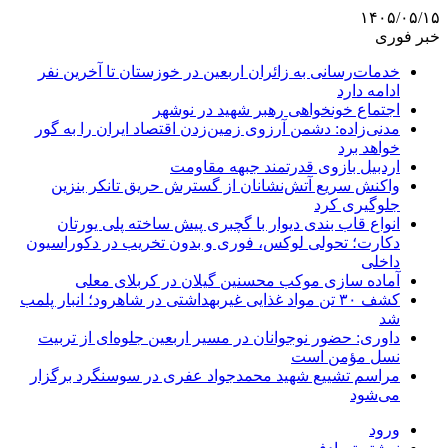
۱۴۰۵/۰۵/۱۵
خبر فوری
خدمات‌رسانی به زائران اربعین در خوزستان تا آخرین نفر
ادامه دارد
اجتماع خونخواهی رهبر شهید در نوشهر
مدنی‌زاده: دشمن آرزوی زمین‌زدن اقتصاد ایران را به گور
خواهد برد
اردبیل بازوی قدرتمند جبهه مقاومت
واکنش سریع آتش‌نشانان از گسترش حریق تانکر بنزین
جلوگیری کرد
انواع قاب بندی دیوار با گچبری پیش ساخته پلی یورتان
دکارت؛ تحولی لوکس، فوری و بدون تخریب در دکوراسیون
داخلی
آماده سازی موکب محسنین گیلان در کربلای معلی
کشف ۳۰ تن مواد غذایی غیربهداشتی در شاهرود؛ انبار پلمب
شد
داوری: حضور نوجوانان در مسیر اربعین جلوه‌ای از تربیت
نسل مؤمن است
مراسم تشییع شهید محمدجواد عفری در سوسنگرد برگزار
می‌شود
ورود