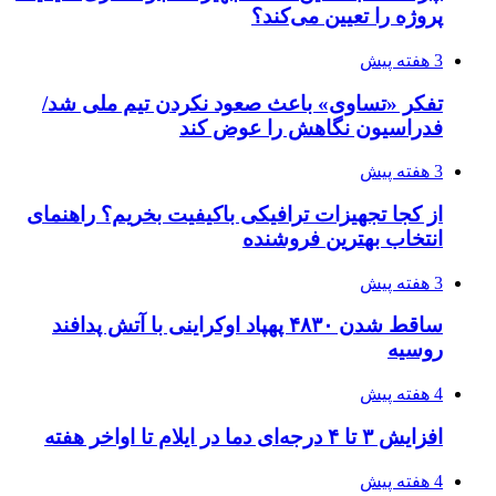
پروژه را تعیین می‌کند؟
3 هفته پیش
تفکر «تساوی» باعث صعود نکردن تیم ملی شد/
فدراسیون نگاهش را عوض کند
3 هفته پیش
از کجا تجهیزات ترافیکی باکیفیت بخریم؟ راهنمای
انتخاب بهترین فروشنده
3 هفته پیش
ساقط شدن ۴۸۳۰ پهپاد اوکراینی با آتش پدافند
روسیه
4 هفته پیش
افزایش ۳ تا ۴ درجه‌ای دما در ایلام تا اواخر هفته
4 هفته پیش