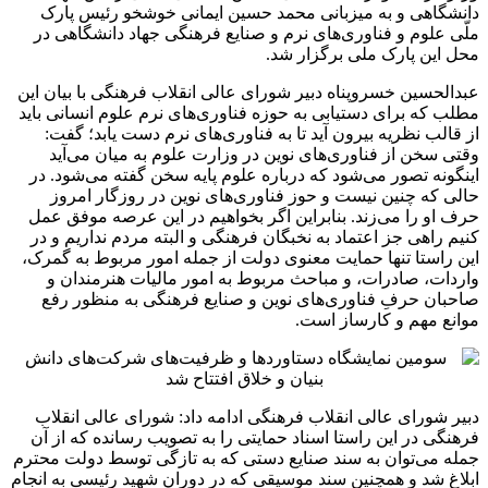
دانشگاهی و به میزبانی محمد حسین ایمانی خوشخو رئیس پارک
ملّی علوم و فناوری‌های نرم و صنایع فرهنگی جهاد دانشگاهی در
محل این پارک ملی برگزار شد.
عبدالحسین خسروپناه دبیر شورای عالی انقلاب فرهنگی با بیان این
مطلب که برای دستیابی به حوزه فناوری‌های نرم علوم انسانی باید
از قالب نظریه‌ بیرون آید تا به فناوری‌های نرم دست یابد؛ گفت:
وقتی سخن از فناوری‌های نوین در وزارت علوم به میان می‌آید
اینگونه تصور می‌شود که درباره علوم پایه سخن گفته می‌شود. در
حالی که چنین نیست و حوز فناوری‌های نوین در روزگار امروز
حرف او را می‌زند. بنابراین اگر بخواهیم در این عرصه موفق عمل
کنیم راهی جز اعتماد به نخبگان فرهنگی و البته مردم نداریم و در
این راستا تنها حمایت معنوی دولت از جمله امور مربوط به گمرک،
واردات، صادرات، و مباحث مربوط به امور مالیات هنرمندان و
صاحبان حرفِ فناوری‌های نوین و صنایع فرهنگی به منظور رفع
موانع مهم و کارساز است.
دبیر شورای عالی انقلاب فرهنگی ادامه داد: شورای عالی انقلاب
فرهنگی در این راستا اسناد حمایتی را به تصویب رسانده که از آن
جمله می‌توان به سند صنایع دستی که به تازگی توسط دولت محترم
ابلاغ شد و همچنین سند موسیقی که در دوران شهید رئیسی به انجام