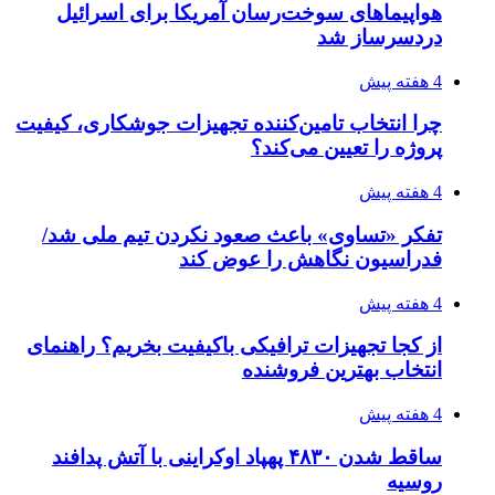
هواپیماهای سوخت‌رسان آمریکا برای اسرائیل
دردسرساز شد
4 هفته پیش
چرا انتخاب تامین‌کننده تجهیزات جوشکاری، کیفیت
پروژه را تعیین می‌کند؟
4 هفته پیش
تفکر «تساوی» باعث صعود نکردن تیم ملی شد/
فدراسیون نگاهش را عوض کند
4 هفته پیش
از کجا تجهیزات ترافیکی باکیفیت بخریم؟ راهنمای
انتخاب بهترین فروشنده
4 هفته پیش
ساقط شدن ۴۸۳۰ پهپاد اوکراینی با آتش پدافند
روسیه