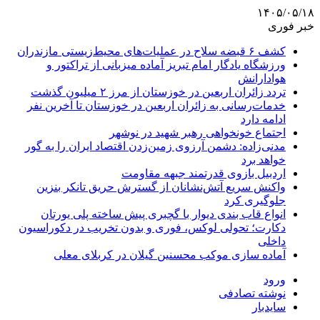
۱۴۰۵/۰۵/۱۸
خبر فوری
کشف ۶ قبضه سلاح در عملیات‌های محیط‌زیستی مازندران
ورزشگاه یادگار امام تبریز آماده میزبانی از تراکتور و
هوادارانش
تردد زائران اربعین در خوزستان از مرز ۲ میلیون گذشت
خدمات‌رسانی به زائران اربعین در خوزستان تا آخرین نفر
ادامه دارد
اجتماع خونخواهی رهبر شهید در نوشهر
مدنی‌زاده: دشمن آرزوی زمین‌زدن اقتصاد ایران را به گور
خواهد برد
اردبیل بازوی قدرتمند جبهه مقاومت
واکنش سریع آتش‌نشانان از گسترش حریق تانکر بنزین
جلوگیری کرد
انواع قاب بندی دیوار با گچبری پیش ساخته پلی یورتان
دکارت؛ تحولی لوکس، فوری و بدون تخریب در دکوراسیون
داخلی
آماده سازی موکب محسنین گیلان در کربلای معلی
ورود
نوشته تصادفی
سایدبار