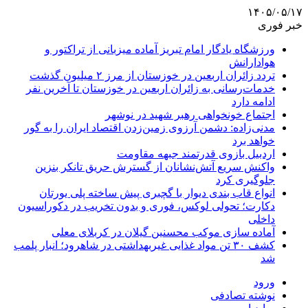
۱۴۰۵/۰۵/۱۷
خبر فوری
ورزشگاه یادگار امام تبریز آماده میزبانی از تراکتور و
هوادارانش
تردد زائران اربعین در خوزستان از مرز ۲ میلیون گذشت
خدمات‌رسانی به زائران اربعین در خوزستان تا آخرین نفر
ادامه دارد
اجتماع خونخواهی رهبر شهید در نوشهر
مدنی‌زاده: دشمن آرزوی زمین‌زدن اقتصاد ایران را به گور
خواهد برد
اردبیل بازوی قدرتمند جبهه مقاومت
واکنش سریع آتش‌نشانان از گسترش حریق تانکر بنزین
جلوگیری کرد
انواع قاب بندی دیوار با گچبری پیش ساخته پلی یورتان
دکارت؛ تحولی لوکس، فوری و بدون تخریب در دکوراسیون
داخلی
آماده سازی موکب محسنین گیلان در کربلای معلی
کشف ۳۰ تن مواد غذایی غیربهداشتی در شاهرود؛ انبار پلمب
شد
ورود
نوشته تصادفی