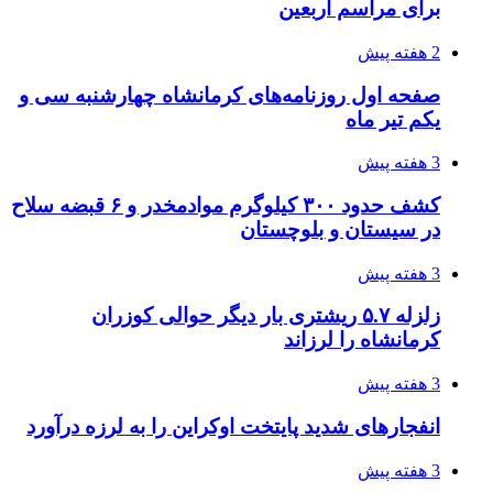
3 هفته پیش
آخرین وضعیت شبکۀ برق شهرهای مورد حمله
توسط دشمن آمریکایی
3 هفته پیش
روایت کربلا از زبان دختری که تازه زائر شده است
3 هفته پیش
هواپیماهای سوخت‌رسان آمریکا برای اسرائیل
دردسرساز شد
4 هفته پیش
چرا انتخاب تامین‌کننده تجهیزات جوشکاری، کیفیت
پروژه را تعیین می‌کند؟
4 هفته پیش
تفکر «تساوی» باعث صعود نکردن تیم ملی شد/