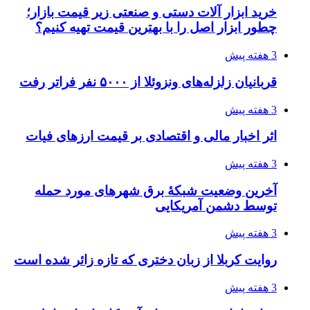
فدراسیون نگاهش را عوض کند
4 هفته پیش
از کجا تجهیزات ترافیکی باکیفیت بخریم؟ راهنمای
انتخاب بهترین فروشنده
4 هفته پیش
ساقط شدن ۴۸۳۰ پهپاد اوکراینی با آتش پدافند
روسیه
4 هفته پیش
افزایش ۳ تا ۴ درجه‌ای دما در ایلام تا اواخر هفته
4 هفته پیش
رکوردزنی عمل پیوند عضو در قلب پایتخت
4 هفته پیش
مدیرعامل برق تهران: کاهش ۱۰ درصدی مصرف