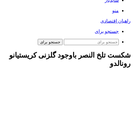
سایدبار
منو
راهیان اقتصادی
جستجو برای
جستجو برای
شکست تلخ النصر باوجود گلزنی کریستیانو
رونالدو
ارتباط فردا: هفته دهم رقابت های لیگ عربستان با انجام سه بازی
آغاز شد.
الاهلی در دیدار خارج از خانه برابر الفیحا با تساوی یک بر یک متوقف
شد.