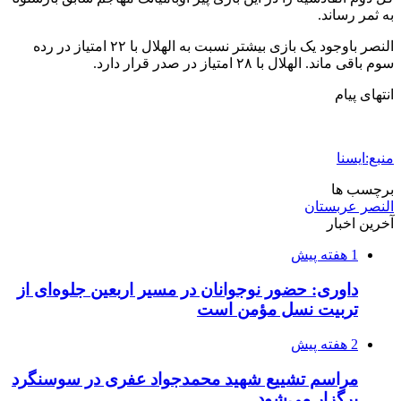
اکیپ صیادان غیرمجاز ماهی در سنقروکلیایی
دستگیر شدند
2 هفته پیش
ماجرای پیشگویی صریح پیامبر(ع) درباره شهادت
عمار یاسر و عاقبت قاتلان او
2 هفته پیش
اعزام ۱۷۰ دستگاه ماشین‌آلات شهرداری تهران
برای مراسم اربعین
2 هفته پیش
صفحه اول روزنامه‌های کرمانشاه چهارشنبه سی و
یکم تیر ماه
3 هفته پیش
کشف حدود ۳۰۰ کیلوگرم موادمخدر و ۶ قبضه سلاح
در سیستان و بلوچستان