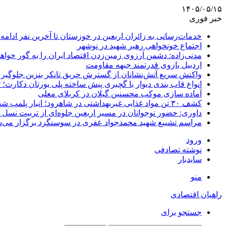
۱۴۰۵/۰۵/۱۵
خبر فوری
خدمات‌رسانی به زائران اربعین در خوزستان تا آخرین نفر ادامه 
اجتماع خونخواهی رهبر شهید در نوشهر
مدنی‌زاده: دشمن آرزوی زمین‌زدن اقتصاد ایران را به گور خواهد
اردبیل بازوی قدرتمند جبهه مقاومت
واکنش سریع آتش‌نشانان از گسترش حریق تانکر بنزین جلوگیر
انواع قاب بندی دیوار با گچبری پیش ساخته پلی یورتان دکارت
آماده سازی موکب محسنین گیلان در کربلای معلی
کشف ۳۰ تن مواد غذایی غیربهداشتی در شاهرود؛ انبار پلمب شد
داوری: حضور نوجوانان در مسیر اربعین جلوه‌ای از تربیت نس
مراسم تشییع شهید محمدجواد عفری در سوسنگرد برگزار می‌
ورود
نوشته تصادفی
سایدبار
منو
راهیان اقتصادی
جستجو برای