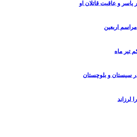
یاسر و عاقبت قاتلان او
 تیر ماه