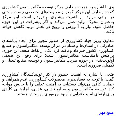
وی با اشاره به اهمیت وظایف مرکز توسعه مکانیزاسیون کشاورزی
گفت: وظایف این مرکز کمتر از معاونت‌های تخصصی نیست و حتی
در برخی موارد، از اهمیت بیشتری برخوردار است. این مرکز
به‌عنوان محرک تولید عمل می‌کند و اگر پیشرفت در این
حوزه
حاصل شود، نیاز به
آموزش
و
ترویج
در بخش تولید کاهش خواهد
یافت.
معاون وزیر جهاد کشاورزی از صدور مجوز برای ایجاد پایانه‌های
صادراتی در استان‌ها و ستاد در مرکز توسعه مکانیزاسیون و صنایع
کشاورزی کشور خبر داد و تأکید کرد: یکی از نقاط ضعف این حوزه،
پراکنش
نامتناسب
مکانیزاسیون است؛ برای رفع این ضعف،
اولویت‌بندی در حوزه ضریب مکانیزاسیون و توسعه صنایع تبدیلی و
تکمیلی ضروری است.
فتحی با اشاره به اهمیت حضور در کنار تولیدکنندگان کشاورزی
گفت: با توجه به فسادپذیری محصولات کشاورزی، عدم همراهی و
حمایت کافی می‌تواند دستیابی به امنیت غذایی را با چالش مواجه
کند. توسعه مکانیزاسیون و صنایع تبدیلی، غذایی، ابزارهایی کلیدی
برای ارتقای امنیت غذایی و بهبود بهره‌وری این بخش هستند.
منبع:مهر