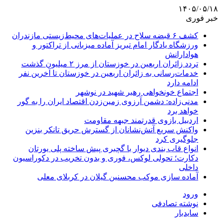
۱۴۰۵/۰۵/۱۸
خبر فوری
کشف ۶ قبضه سلاح در عملیات‌های محیط‌زیستی مازندران
ورزشگاه یادگار امام تبریز آماده میزبانی از تراکتور و
هوادارانش
تردد زائران اربعین در خوزستان از مرز ۲ میلیون گذشت
خدمات‌رسانی به زائران اربعین در خوزستان تا آخرین نفر
ادامه دارد
اجتماع خونخواهی رهبر شهید در نوشهر
مدنی‌زاده: دشمن آرزوی زمین‌زدن اقتصاد ایران را به گور
خواهد برد
اردبیل بازوی قدرتمند جبهه مقاومت
واکنش سریع آتش‌نشانان از گسترش حریق تانکر بنزین
جلوگیری کرد
انواع قاب بندی دیوار با گچبری پیش ساخته پلی یورتان
دکارت؛ تحولی لوکس، فوری و بدون تخریب در دکوراسیون
داخلی
آماده سازی موکب محسنین گیلان در کربلای معلی
ورود
نوشته تصادفی
سایدبار