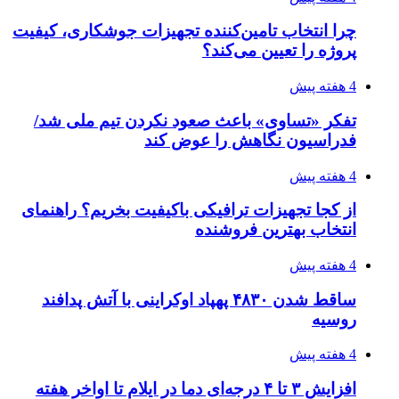
چرا انتخاب تامین‌کننده تجهیزات جوشکاری، کیفیت
پروژه را تعیین می‌کند؟
4 هفته پیش
تفکر «تساوی» باعث صعود نکردن تیم ملی شد/
فدراسیون نگاهش را عوض کند
4 هفته پیش
از کجا تجهیزات ترافیکی باکیفیت بخریم؟ راهنمای
انتخاب بهترین فروشنده
4 هفته پیش
ساقط شدن ۴۸۳۰ پهپاد اوکراینی با آتش پدافند
روسیه
4 هفته پیش
افزایش ۳ تا ۴ درجه‌ای دما در ایلام تا اواخر هفته