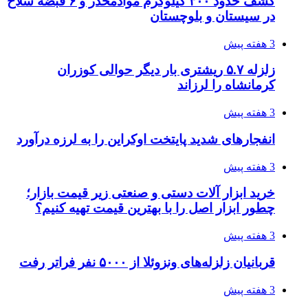
کشف حدود ۳۰۰ کیلوگرم موادمخدر و ۶ قبضه سلاح
در سیستان و بلوچستان
3 هفته پیش
زلزله ۵.۷ ریشتری بار دیگر حوالی کوزران
کرمانشاه را لرزاند
3 هفته پیش
انفجارهای شدید پایتخت اوکراین را به لرزه درآورد
3 هفته پیش
خرید ابزار آلات دستی و صنعتی زیر قیمت بازار؛
چطور ابزار اصل را با بهترین قیمت تهیه کنیم؟
3 هفته پیش
قربانیان زلزله‌های ونزوئلا از ۵۰۰۰ نفر فراتر رفت
3 هفته پیش