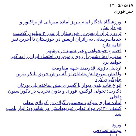
۱۴۰۵/۰۵/۱۷
خبر فوری
ورزشگاه یادگار امام تبریز آماده میزبانی از تراکتور و
هوادارانش
تردد زائران اربعین در خوزستان از مرز ۲ میلیون گذشت
خدمات‌رسانی به زائران اربعین در خوزستان تا آخرین نفر
ادامه دارد
اجتماع خونخواهی رهبر شهید در نوشهر
مدنی‌زاده: دشمن آرزوی زمین‌زدن اقتصاد ایران را به گور
خواهد برد
اردبیل بازوی قدرتمند جبهه مقاومت
واکنش سریع آتش‌نشانان از گسترش حریق تانکر بنزین
جلوگیری کرد
انواع قاب بندی دیوار با گچبری پیش ساخته پلی یورتان
دکارت؛ تحولی لوکس، فوری و بدون تخریب در دکوراسیون
داخلی
آماده سازی موکب محسنین گیلان در کربلای معلی
کشف ۳۰ تن مواد غذایی غیربهداشتی در شاهرود؛ انبار پلمب
شد
ورود
نوشته تصادفی