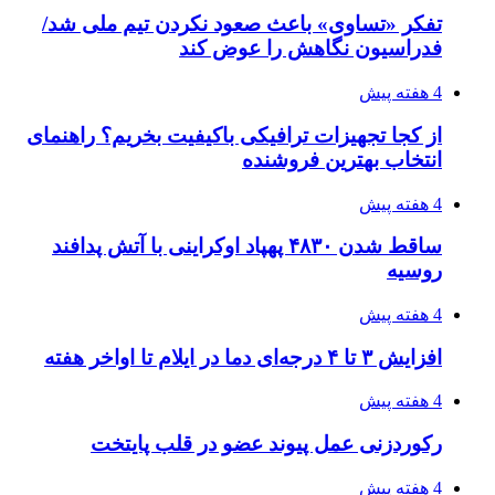
تفکر «تساوی» باعث صعود نکردن تیم ملی شد/
فدراسیون نگاهش را عوض کند
4 هفته پیش
از کجا تجهیزات ترافیکی باکیفیت بخریم؟ راهنمای
انتخاب بهترین فروشنده
4 هفته پیش
ساقط شدن ۴۸۳۰ پهپاد اوکراینی با آتش پدافند
روسیه
4 هفته پیش
افزایش ۳ تا ۴ درجه‌ای دما در ایلام تا اواخر هفته
4 هفته پیش
رکوردزنی عمل پیوند عضو در قلب پایتخت
4 هفته پیش