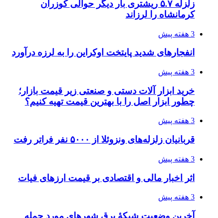
دردسرساز شد
3 هفته پیش
چرا انتخاب تامین‌کننده تجهیزات جوشکاری، کیفیت
پروژه را تعیین می‌کند؟
3 هفته پیش
تفکر «تساوی» باعث صعود نکردن تیم ملی شد/
فدراسیون نگاهش را عوض کند
3 هفته پیش
از کجا تجهیزات ترافیکی باکیفیت بخریم؟ راهنمای
انتخاب بهترین فروشنده
4 هفته پیش
ساقط شدن ۴۸۳۰ پهپاد اوکراینی با آتش پدافند
روسیه