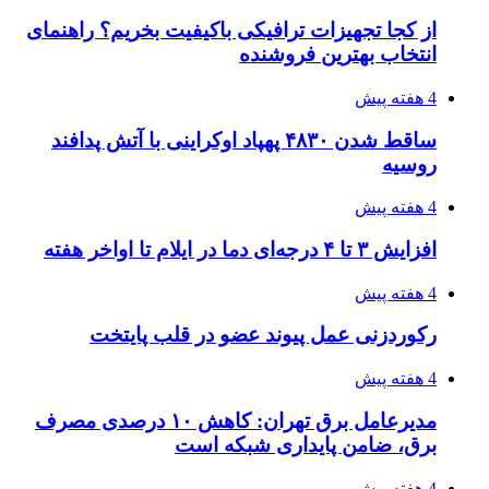
احتمال بازگشت نرخ حمل دریایی به قبل از جنگ
طی ۲ تا ۳ ماه آینده
۱۴۰۵/۰۴/۱۵
شکست شاگردان قهرمانی مقابل چین تایپه/ تلاش
برای عنوان یازدهمی
۱۴۰۵/۰۴/۱۵
فروشگاه کتاب DMDBook | خرید کتاب فانتزی،
عاشقانه، دارک رومنس و رمان بدون حذفیات
۱۴۰۵/۰۴/۱۴
راهنمای جامع خرید تجهیزات اندازه گیری؛ چطور
دقیق‌ترین ابزارها را آنلاین بخریم؟
۱۴۰۵/۰۴/۱۴
مراسم سوگواری امام شهید در کوهرنگ