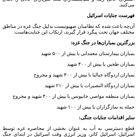
داشت. آکسفام در ۲۵ اوکتبر ۲۰۲۳ اعلام کرد که اسرائیل گرسنگی
را به عنوان یک روش جنگیدن استفاده می‌کند و این نقض قوانین
بین‌المللی است. گروه های حقوق بشر اسرائیلی گیشا، بتسلم و
دیگران تائید کرده‌اند که اسرائیل بی سر و صدا یک سیاست گرسنگی
یا ترک را برای غزه اتخاذ کرده است.
حملات کور: سازمان ملل متحد تائید کرده است که عملیات هوایی
اسرائیل برج‌های مسکونی، ساختمان‌ها، مدارس و اماکن اونروا را
هدف قرار داده است که منجر به کشته شدن هزاران غیرنظامی در
غزه شده است.
دستور حمله به زنان و کودکان: روزنامه عبری هاآرتص به نقل از
سربازان و افسران حرفه‌ای گزارش داده است که به فرماندهان
اختیار بی‌سابقه‌ای برای عملیات در نوار غزه داده شده است.آنها
افزودند که فرماندهان اجازه یا دستور کشتن زنان، کودکان و مردان
غیرمسلح را در کریدور نتزاریم داده‌اند .
محاصره طولانی مدت مردم فلسطین: در میان فهرست جنایات
جنگی اسرائیل، محاصره طولانی مدت غزه حتی قبل از جنگ و ایجاد
محدودیت و یا جلوگیری کامل از رسیدن اقلام ضروری، جلوگیری از
دریافت خدمات عمومی و درمانی، جلوگیری از کشاورزی، جلوگیری
از ماهیگیری و همچنین انتقال فلسطینیان به اردوگاه‌های موقت و
حتی تحقیر، توهین و سایر اقدامات مشابه نمونه‌‍‌های بارز رفتار
جنایت آمیز اسرائیل در جنگ غزه با غیرنظامیان و مردم عادی است.