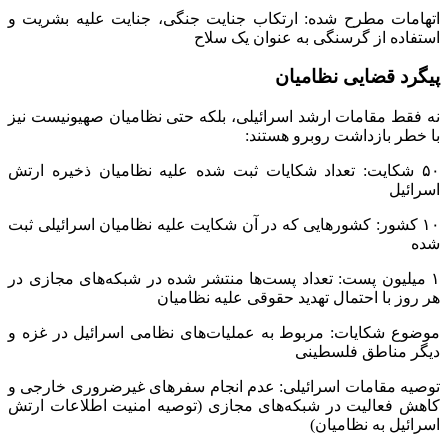
سار هیرشورین نظامی اسرائیلی از تیپ ۷۴۹ ارتش اسرائیل که به
ارتکاب جنایات ضد بشری در جنگ علیه غزه متهم است و در حال
حاضر در شیلی حضور دارد، ارائه کرده‌اند.
سریلانکا: یک سازمان مدافع حقوق فلسطین، عکسی از یک سرباز
اسرائیلی وارد شده به سریلانکا را منتشر کرد و اعلام کرد که از
مقامات سریلانکا، دادگاه کیفری بین‌المللی و اینترپل درخواست
کرده است تا این نظامی اسرائیلی را به جرم قتل غیرنظامیان در
غزه دستگیر کنند.
افسر ارشد دادستانی اسرائیل به سی‌ان‌ان: تلاش‌ها در خارج از
اسرائیل برای طرح اتهام علیه نیروهایی که در جنگ خدمت کرده‌اند،
رو به افزایش است. برخلاف گذشته، گروه‌های فعال نه به دنبال
افسران عالی رتبه و سیاستمداران بلکه سربازان عادی را دنبال
می‌کنند.
فهرست جنایات اسرائیل
آن‌چه باعث شده که نظامیان صهیونیست بدلیل جنگ غزه در مناطق
مختلف جهان تحت پیگرد قرار گیرند، ارتکاب این جنایت‌هاست:
بزرگترین بمباران‌ها در جنگ غزه:
بمباران بیمارستان معمدانی با بیش از ۵۰۰ شهید