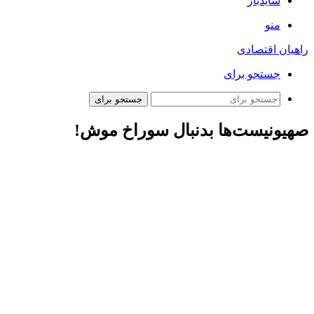
سایدبار
منو
راهیان اقتصادی
جستجو برای
جستجو برای
صهیونیست‌ها بدنبال سوراخ موش!
همشهری آنلاین:
۱۵ ماه پس از جنگ غزه در حالی که این جنگ
مراحل آخر خود را سپری می‌کند، اما پیگیرد قضایی برای عاملان
این جنایت ضدانسانی تازه شروع شده است. از حدود چند ماه پیش
که دیوان دادگستری لاهه مقامات تل آویو را به ارتکاب جنایات جنگی
در غزه محکوم کرد، اکنون زمزمه پیگردهای قضایی متهمان در
نقاط مختلف جهان به گوش می‌رسد. حتی در برخی کشورها علیه
نظامیان صهیونیست پرونده قضایی تشکیل شده است.