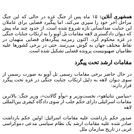
اسرائیل
۱۰ کشور: کشورهایی که در آن شکایت علیه نظامیان اسرائیلی ثبت
شده
۱ میلیون پست: تعداد پست‌ها منتشر شده در شبکه‌های مجازی در
هر روز با احتمال تهدید حقوقی علیه نظامیان
موضوع شکایات: مربوط به عملیات‌های نظامی اسرائیل در غزه و
دیگر مناطق فلسطینی
توصیه مقامات اسرائیلی: عدم انجام سفرهای غیرضروری خارجی و
کاهش فعالیت در شبکه‌های مجازی (توصیه امنیت اطلاعات ارتش
اسرائیل به نظامیان)
چند مورد شکایت
برزیل: دادگاهی در برزیل به پلیس این کشور دستور داد تا از یک
نظامی صهیونیست که به اتهام ارتکاب جنایات جنگی در غزه به این
کشور سفر کرده بود، تحقیق کند. اما این نظامی موفق شد از برزیل
فرار کرده و به اسرائیل بازگردد. این تصمیم پس از شکایت یک
سازمان ضد اسرائیلی در بروکسل اتخاذ شد که به دنبال محاکمه
نظامیان اسرائیلی در سطح جهانی است.
شیلی: گروهی متشکل از ۶۲۰ وکیل شیلیایی به تازگی شکایتی علیه