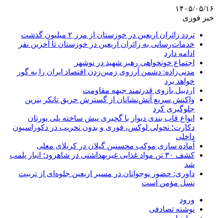
۱۴۰۵/۰۵/۱۶
خبر فوری
تردد زائران اربعین در خوزستان از مرز ۲ میلیون گذشت
خدمات‌رسانی به زائران اربعین در خوزستان تا آخرین نفر
ادامه دارد
اجتماع خونخواهی رهبر شهید در نوشهر
مدنی‌زاده: دشمن آرزوی زمین‌زدن اقتصاد ایران را به گور
خواهد برد
اردبیل بازوی قدرتمند جبهه مقاومت
واکنش سریع آتش‌نشانان از گسترش حریق تانکر بنزین
جلوگیری کرد
انواع قاب بندی دیوار با گچبری پیش ساخته پلی یورتان
دکارت؛ تحولی لوکس، فوری و بدون تخریب در دکوراسیون
داخلی
آماده سازی موکب محسنین گیلان در کربلای معلی
کشف ۳۰ تن مواد غذایی غیربهداشتی در شاهرود؛ انبار پلمب
شد
داوری: حضور نوجوانان در مسیر اربعین جلوه‌ای از تربیت
نسل مؤمن است
ورود
نوشته تصادفی