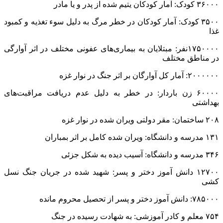
۸۳۰۰۰ واحد مسکونی: ویران شده و غیرقابل سکونت
۱۹۳۰۰۰ واحد مسکونی: به شکل جزئی ویران شده
۸۶۰۰ تن مواد منفجره: ریخته شده بر سر مردم غزه
۱۶۲ مرکز بهداشتی: بمباران شده توسط اشغالگران
۱۳۴ آمبولانس: بمباران شده در جنگ
منبع:همشهری آنلاین
برچسب ها
اسرائیل
برزیل
بنیامین نتانیاهو
سازمان ملل
سریلانکا
شیلی
فلسطین
آخرین اخبار
1 هفته پیش
مراسم تشییع شهید محمدجواد عفری در سوسنگرد
برگزار می‌شود