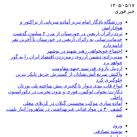
۱۴۰۵/۰۵/۱۷
خبر فوری
ورزشگاه یادگار امام تبریز آماده میزبانی از تراکتور و
هوادارانش
تردد زائران اربعین در خوزستان از مرز ۲ میلیون گذشت
خدمات‌رسانی به زائران اربعین در خوزستان تا آخرین نفر
ادامه دارد
اجتماع خونخواهی رهبر شهید در نوشهر
مدنی‌زاده: دشمن آرزوی زمین‌زدن اقتصاد ایران را به گور
خواهد برد
اردبیل بازوی قدرتمند جبهه مقاومت
واکنش سریع آتش‌نشانان از گسترش حریق تانکر بنزین
جلوگیری کرد
انواع قاب بندی دیوار با گچبری پیش ساخته پلی یورتان
دکارت؛ تحولی لوکس، فوری و بدون تخریب در دکوراسیون
داخلی
آماده سازی موکب محسنین گیلان در کربلای معلی
کشف ۳۰ تن مواد غذایی غیربهداشتی در شاهرود؛ انبار پلمب
شد
ورود
نوشته تصادفی