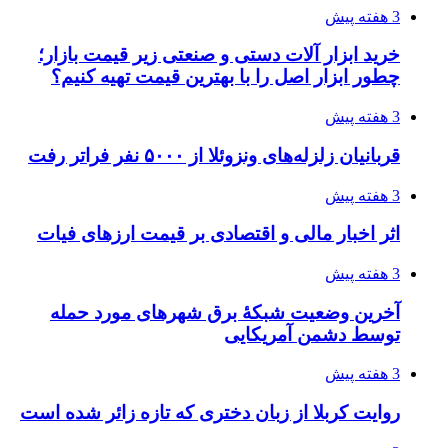
4 هفته پیش
تفکر «تساوی» باعث صعود نکردن تیم ملی شد/
فدراسیون نگاهش را عوض کند
4 هفته پیش
از کجا تجهیزات ترافیکی باکیفیت بخریم؟ راهنمای
انتخاب بهترین فروشنده
4 هفته پیش
ساقط شدن ۴۸۳۰ پهپاد اوکراینی با آتش پدافند
روسیه
4 هفته پیش
افزایش ۳ تا ۴ درجه‌ای دما در ایلام تا اواخر هفته
4 هفته پیش
رکوردزنی عمل پیوند عضو در قلب پایتخت