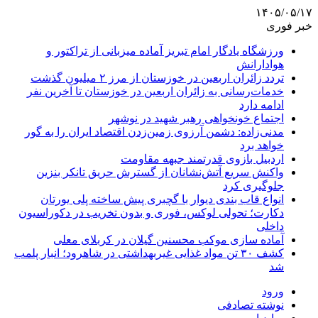
۱۴۰۵/۰۵/۱۷
خبر فوری
ورزشگاه یادگار امام تبریز آماده میزبانی از تراکتور و
هوادارانش
تردد زائران اربعین در خوزستان از مرز ۲ میلیون گذشت
خدمات‌رسانی به زائران اربعین در خوزستان تا آخرین نفر
ادامه دارد
اجتماع خونخواهی رهبر شهید در نوشهر
مدنی‌زاده: دشمن آرزوی زمین‌زدن اقتصاد ایران را به گور
خواهد برد
اردبیل بازوی قدرتمند جبهه مقاومت
واکنش سریع آتش‌نشانان از گسترش حریق تانکر بنزین
جلوگیری کرد
انواع قاب بندی دیوار با گچبری پیش ساخته پلی یورتان
دکارت؛ تحولی لوکس، فوری و بدون تخریب در دکوراسیون
داخلی
آماده سازی موکب محسنین گیلان در کربلای معلی
کشف ۳۰ تن مواد غذایی غیربهداشتی در شاهرود؛ انبار پلمب
شد
ورود
نوشته تصادفی