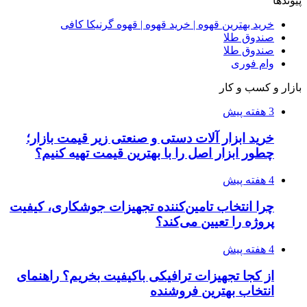
۱۴۰۵/۰۴/۱۴
راهنمای جامع خرید تجهیزات اندازه گیری؛ چطور
دقیق‌ترین ابزارها را آنلاین بخریم؟
۱۴۰۵/۰۴/۰۹
آربی نوا؛ راهکار هوشمند برای شناسایی
فرصت‌های آربیتراژ ارز دیجیتال
۱۴۰۵/۰۴/۰۶
بروکر لایت فایننس (LiteFinance) چیست و چرا
محبوب شده است؟
۱۴۰۵/۰۳/۳۱
از کجا بفهمیم کانال‌های هوا نشتی دارند؟ ۸ نشانه
که نباید نادیده بگیرید
۱۴۰۵/۰۳/۲۸