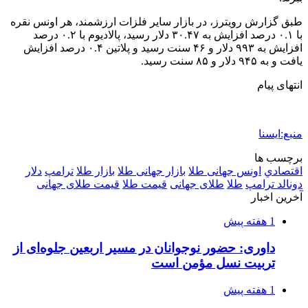
2 هفته پیش
اکیپ صیادان غیرمجاز ماهی در سنقروکلیایی
دستگیر شدند
2 هفته پیش
ماجرای پیشگویی صریح پیامبر(ع) درباره شهادت
عمار یاسر و عاقبت قاتلان او
2 هفته پیش
اعزام ۱۷۰ دستگاه ماشین‌آلات شهرداری تهران
برای مراسم اربعین
2 هفته پیش
صفحه اول روزنامه‌های کرمانشاه چهارشنبه سی و
یکم تیر ماه
3 هفته پیش