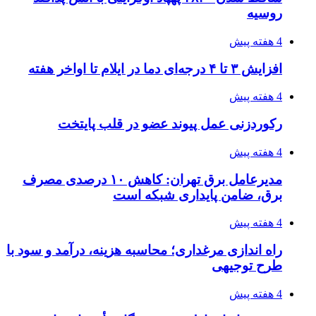
برای عنوان یازدهمی
۱۴۰۵/۰۴/۱۵
فروشگاه کتاب DMDBook | خرید کتاب فانتزی،
عاشقانه، دارک رومنس و رمان بدون حذفیات
۱۴۰۵/۰۴/۱۴
راهنمای جامع خرید تجهیزات اندازه گیری؛ چطور
دقیق‌ترین ابزارها را آنلاین بخریم؟
پیوندها
خرید بهترین قهوه | خرید قهوه | قهوه گرنیکا کافی
صندوق طلا
صندوق طلا
وام فوری
بازار و کسب و کار
3 هفته پیش
خرید ابزار آلات دستی و صنعتی زیر قیمت بازار؛