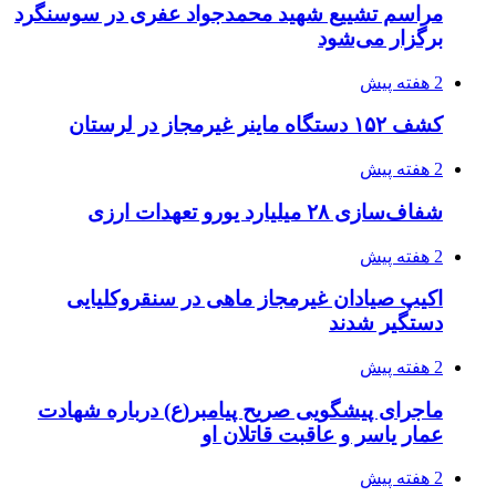
کشف حدود ۳۰۰ کیلوگرم موادمخدر و ۶ قبضه سلاح
در سیستان و بلوچستان
3 هفته پیش
زلزله ۵.۷ ریشتری بار دیگر حوالی کوزران
کرمانشاه را لرزاند
3 هفته پیش
انفجارهای شدید پایتخت اوکراین را به لرزه درآورد
3 هفته پیش
خرید ابزار آلات دستی و صنعتی زیر قیمت بازار؛
چطور ابزار اصل را با بهترین قیمت تهیه کنیم؟
3 هفته پیش
قربانیان زلزله‌های ونزوئلا از ۵۰۰۰ نفر فراتر رفت
3 هفته پیش