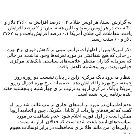
برچسب ها
اقتصادي
اونس جهانی طلا
بازار جهانی طلا
بازار طلا
ترامپ
دلار
دونالد ترامپ
طلا
طلای جهانی
قیمت طلا
قیمت طلای جهانی
آخرین اخبار
1 هفته پیش
داوری: حضور نوجوانان در مسیر اربعین جلوه‌ای از
تربیت نسل مؤمن است
1 هفته پیش
مراسم تشییع شهید محمدجواد عفری در سوسنگرد
برگزار می‌شود
2 هفته پیش
کشف ۱۵۲ دستگاه ماینر غیرمجاز در لرستان
2 هفته پیش
شفاف‌سازی ۲۸ میلیارد یورو تعهدات ارزی