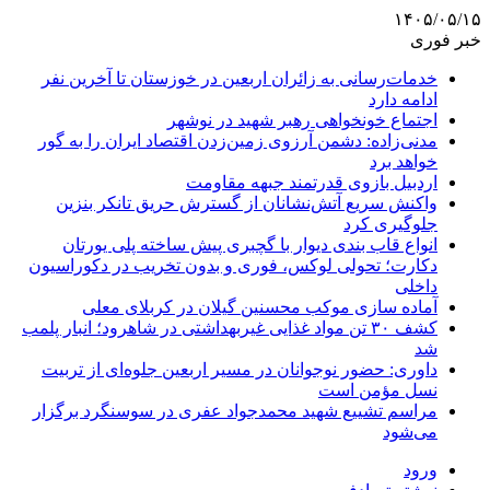
۱۴۰۵/۰۵/۱۵
خبر فوری
خدمات‌رسانی به زائران اربعین در خوزستان تا آخرین نفر
ادامه دارد
اجتماع خونخواهی رهبر شهید در نوشهر
مدنی‌زاده: دشمن آرزوی زمین‌زدن اقتصاد ایران را به گور
خواهد برد
اردبیل بازوی قدرتمند جبهه مقاومت
واکنش سریع آتش‌نشانان از گسترش حریق تانکر بنزین
جلوگیری کرد
انواع قاب بندی دیوار با گچبری پیش ساخته پلی یورتان
دکارت؛ تحولی لوکس، فوری و بدون تخریب در دکوراسیون
داخلی
آماده سازی موکب محسنین گیلان در کربلای معلی
کشف ۳۰ تن مواد غذایی غیربهداشتی در شاهرود؛ انبار پلمب
شد
داوری: حضور نوجوانان در مسیر اربعین جلوه‌ای از تربیت
نسل مؤمن است
مراسم تشییع شهید محمدجواد عفری در سوسنگرد برگزار
می‌شود
ورود