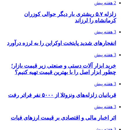
چرا انتخاب تامین‌کننده تجهیزات جوشکاری، کیفیت
پروژه را تعیین می‌کند؟
3 هفته پیش
تفکر «تساوی» باعث صعود نکردن تیم ملی شد/
فدراسیون نگاهش را عوض کند
3 هفته پیش
از کجا تجهیزات ترافیکی باکیفیت بخریم؟ راهنمای
انتخاب بهترین فروشنده
3 هفته پیش
ساقط شدن ۴۸۳۰ پهپاد اوکراینی با آتش پدافند
روسیه
4 هفته پیش
افزایش ۳ تا ۴ درجه‌ای دما در ایلام تا اواخر هفته