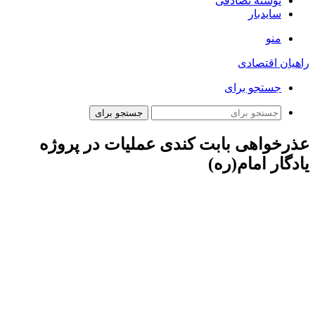
نوشته تصادفی
سایدبار
منو
راهیان اقتصادی
جستجو برای
جستجو برای
عذرخواهی بابت کندی عملیات در پروژه
یادگار امام(ره)
به گزارش همشهری آنلاین
، در جلسه نشست خبری سخنگوی
شهرداری تهران موضوع کندی عملیات پروژه یادگار امام و معضل
ترافیک این محور مطرح شد و محمد خانی در پاسخ ابتدا از
شهروندان بابت فرایند کند عملیات عمرانی این پروژه عذرخواهی