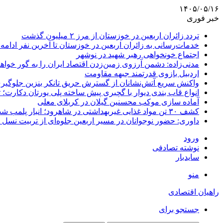
۱۴۰۵/۰۵/۱۶
خبر فوری
تردد زائران اربعین در خوزستان از مرز ۲ میلیون گذشت
خدمات‌رسانی به زائران اربعین در خوزستان تا آخرین نفر ادامه 
اجتماع خونخواهی رهبر شهید در نوشهر
مدنی‌زاده: دشمن آرزوی زمین‌زدن اقتصاد ایران را به گور خواهد
اردبیل بازوی قدرتمند جبهه مقاومت
واکنش سریع آتش‌نشانان از گسترش حریق تانکر بنزین جلوگیر
انواع قاب بندی دیوار با گچبری پیش ساخته پلی یورتان دکارت
آماده سازی موکب محسنین گیلان در کربلای معلی
کشف ۳۰ تن مواد غذایی غیربهداشتی در شاهرود؛ انبار پلمب شد
داوری: حضور نوجوانان در مسیر اربعین جلوه‌ای از تربیت نس
ورود
نوشته تصادفی
سایدبار
منو
راهیان اقتصادی
جستجو برای