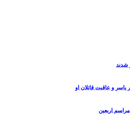
 شدند
یاسر و عاقبت قاتلان او