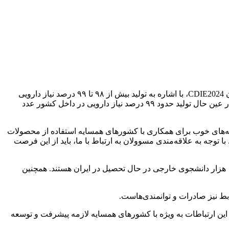
به گزارش ایسنا، دکتر محمدحسین نیکنام در نشست هماهنگی برگزاری اولین رویداد تخصصی صنعت شوینده، بهداشتی و آرایشی تحت عنوان CDIE2024، با اشاره به تولید بیش از ۹۸ تا ۹۹ درصد نیاز دارویی
کشور در داخل گفت: البته این به معنای آن نیست که مشکلی در عرصه تولید نداریم؛ هیچ کشوری در عرصه تولیدات خود بی‌مشکل نیست. در عین حال تولید حدود ۹۹ درصد نیاز دارویی در داخل کشور عدد
زمینه‌های خوب برای همکاری با کشورهای همسایه استفاده از محصولات
وجه به علاقه‌مندی مسوولان به ارتباط با ما، باید از این فرصت
وی ضمن تاکید بر لزوم حل مشکلات صنعت دارویی کشور، همچنین به توانمندی‌های آموزش پزشکی در کشور اشاره کرد و گفت: بیش از ۱۰ هزار دانشجوی خارجی در حال تحصیل در ایران هستند. همچنین
ابط نیز صادرات و توانمندی‌هاست.
 این ارتباطات به ویژه با کشورهای همسایه لازمه پیشرفت و توسعه