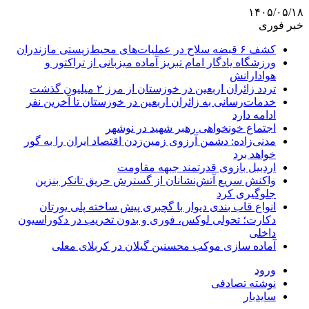
۱۴۰۵/۰۵/۱۸
خبر فوری
کشف ۶ قبضه سلاح در عملیات‌های محیط‌زیستی مازندران
ورزشگاه یادگار امام تبریز آماده میزبانی از تراکتور و
هوادارانش
تردد زائران اربعین در خوزستان از مرز ۲ میلیون گذشت
خدمات‌رسانی به زائران اربعین در خوزستان تا آخرین نفر
ادامه دارد
اجتماع خونخواهی رهبر شهید در نوشهر
مدنی‌زاده: دشمن آرزوی زمین‌زدن اقتصاد ایران را به گور
خواهد برد
اردبیل بازوی قدرتمند جبهه مقاومت
واکنش سریع آتش‌نشانان از گسترش حریق تانکر بنزین
جلوگیری کرد
انواع قاب بندی دیوار با گچبری پیش ساخته پلی یورتان
دکارت؛ تحولی لوکس، فوری و بدون تخریب در دکوراسیون
داخلی
آماده سازی موکب محسنین گیلان در کربلای معلی
ورود
نوشته تصادفی
سایدبار