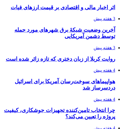
4 هفته پیش
ساقط شدن ۴۸۳۰ پهپاد اوکراینی با آتش پدافند
روسیه
4 هفته پیش
افزایش ۳ تا ۴ درجه‌ای دما در ایلام تا اواخر هفته
4 هفته پیش
رکوردزنی عمل پیوند عضو در قلب پایتخت
4 هفته پیش
مدیرعامل برق تهران: کاهش ۱۰ درصدی مصرف
برق، ضامن پایداری شبکه است
۱۴۰۵/۰۴/۱۸
راه اندازی مرغداری؛ محاسبه هزینه، درآمد و سود با
طرح توجیهی