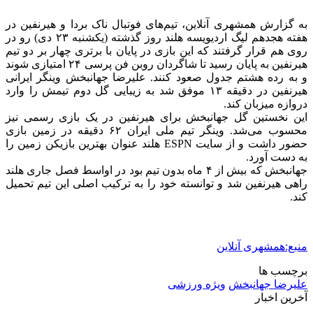
2 هفته پیش
مراسم تشییع شهید محمدجواد عفری در سوسنگرد
برگزار می‌شود
2 هفته پیش
کشف ۱۵۲ دستگاه ماینر غیرمجاز در لرستان
2 هفته پیش
شفاف‌سازی ۲۸ میلیارد یورو تعهدات ارزی
2 هفته پیش
اکیپ صیادان غیرمجاز ماهی در سنقروکلیایی
دستگیر شدند
2 هفته پیش
ماجرای پیشگویی صریح پیامبر(ع) درباره شهادت
عمار یاسر و عاقبت قاتلان او