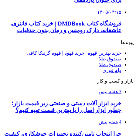
راه اندازی مرغداری؛ محاسبه هزینه، درآمد و سود با
طرح توجیهی
۱۴۰۵/۰۴/۱۵
فروشگاه کتاب DMDBook | خرید کتاب فانتزی،
عاشقانه، دارک رومنس و رمان بدون حذفیات
۱۴۰۵/۰۴/۱۴
راهنمای جامع خرید تجهیزات اندازه گیری؛ چطور
دقیق‌ترین ابزارها را آنلاین بخریم؟
۱۴۰۵/۰۴/۰۹
آربی نوا؛ راهکار هوشمند برای شناسایی
فرصت‌های آربیتراژ ارز دیجیتال
۱۴۰۵/۰۴/۰۶
بروکر لایت فایننس (LiteFinance) چیست و چرا
محبوب شده است؟