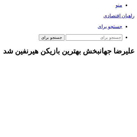
منو
راهیان اقتصادی
جستجو برای
جستجو برای
علیرضا جهانبخش بهترین بازیکن هیرنفین شد
به گزارش همشهری آنلاین، تیم‌های فوتبال ناک بردا و هیرنفین در
هفته هجدهم لیگ اردیویسه هلند روز گذشته (یکشنبه ۲۳ دی) رو در
روی هم قرار گرفتند که این بازی در پایان با برتری چهار بر دو تیم
هیرنفین به پایان رسید تا شاگردان روبن فن پرسی ۲۴ امتیازی شوند
و به رده هشتم جدول صعود کنند. علیرضا جهانبخش وینگر ایرانی
هیرنفین در دقیقه ۱۳ موفق شد به زیبایی گل دوم تیمش را وارد
دروازه میزبان کند.
این نخستین گل جهانبخش برای هیرنفین در یک بازی رسمی نیز