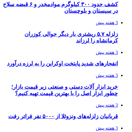
روایت کربلا از زبان دختری که تازه زائر شده است
4 هفته پیش
هواپیماهای سوخت‌رسان آمریکا برای اسرائیل
دردسرساز شد
4 هفته پیش
چرا انتخاب تامین‌کننده تجهیزات جوشکاری، کیفیت
پروژه را تعیین می‌کند؟
4 هفته پیش
تفکر «تساوی» باعث صعود نکردن تیم ملی شد/
فدراسیون نگاهش را عوض کند
4 هفته پیش
از کجا تجهیزات ترافیکی باکیفیت بخریم؟ راهنمای
انتخاب بهترین فروشنده