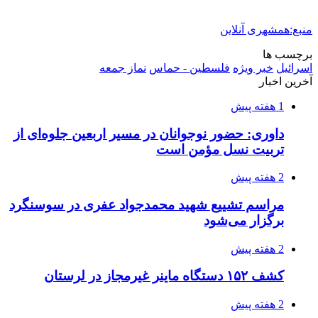
ماجرای پیشگویی صریح پیامبر(ع) درباره شهادت
عمار یاسر و عاقبت قاتلان او
2 هفته پیش
اعزام ۱۷۰ دستگاه ماشین‌آلات شهرداری تهران
برای مراسم اربعین
3 هفته پیش
صفحه اول روزنامه‌های کرمانشاه چهارشنبه سی و
یکم تیر ماه
3 هفته پیش
کشف حدود ۳۰۰ کیلوگرم موادمخدر و ۶ قبضه سلاح
در سیستان و بلوچستان
3 هفته پیش
زلزله ۵.۷ ریشتری بار دیگر حوالی کوزران
کرمانشاه را لرزاند