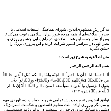
شورای هماهنگی تبلیغات اسلامی ضمن قدردانی از حمایت‌های
شرافتمندانه ملت بزرگ ایران و تمامی مسلمانان آزاده در یمن،
لبنان و دیگر کشورهای اسلامی و پیروان ادیان الهی، که در طول این
۱۶ ماه گذشته در کنار زنان و کودکان بی‌دفاع غزه ایستاده‌اند و با
برپایی راهپیمایی‌ها و اعلام همبستگی در جمعه‌های خشم و نفرت،
چهره واقعی رژیم صهیونیستی را برملا ساخته‌اند، از تمامی اقشار
مردم غیور و همیشه در صحنه دعوت می‌نماید تا پس از نماز جمعه
این هفته، ۲۸ دی‌ماه، در راهپیمایی جشن پیروزی و نصر الهی در
سراسر کشور شرکت کرده و با ابراز شادی و سرور خود، این
پیروزی بزرگ را جشن بگیرند.
والسلام علیکم و رحمه الله و برکاته
شورای هماهنگی تبلیغات اسلامی
منبع:همشهری آنلاین
برچسب ها
اسرائیل
خبر ویژه
فلسطین - حماس
نماز جمعه
آخرین اخبار
1 هفته پیش
داوری: حضور نوجوانان در مسیر اربعین جلوه‌ای از