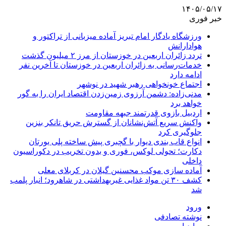
۱۴۰۵/۰۵/۱۷
خبر فوری
ورزشگاه یادگار امام تبریز آماده میزبانی از تراکتور و
هوادارانش
تردد زائران اربعین در خوزستان از مرز ۲ میلیون گذشت
خدمات‌رسانی به زائران اربعین در خوزستان تا آخرین نفر
ادامه دارد
اجتماع خونخواهی رهبر شهید در نوشهر
مدنی‌زاده: دشمن آرزوی زمین‌زدن اقتصاد ایران را به گور
خواهد برد
اردبیل بازوی قدرتمند جبهه مقاومت
واکنش سریع آتش‌نشانان از گسترش حریق تانکر بنزین
جلوگیری کرد
انواع قاب بندی دیوار با گچبری پیش ساخته پلی یورتان
دکارت؛ تحولی لوکس، فوری و بدون تخریب در دکوراسیون
داخلی
آماده سازی موکب محسنین گیلان در کربلای معلی
کشف ۳۰ تن مواد غذایی غیربهداشتی در شاهرود؛ انبار پلمب
شد
ورود
نوشته تصادفی