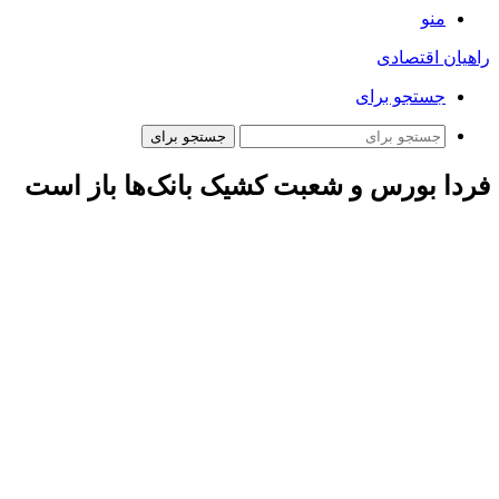
منو
راهیان اقتصادی
جستجو برای
جستجو برای
فردا بورس و شعبت کشیک بانک‌ها باز است
براساس پیگیری‌های
خبرنگار ایسنا
از بانک مرکزی، با وجود تعطیلی
ادارات و بانک‌های استان تهران در روز شنبه ۲۲ دی ماه ۱۴۰۳، با این
حال شعب کشیک بانک‌ها فعال هستند و متقاضیان می‌توانند با
مراجعه به وبسایت‌ بانک‌های عامل، اسامی شعب کشیک بانک‌ها را
دریافت کنند.
گفتنی است؛ طبق مصوبه جلسه کمیته اضطرار آلودگی هوای
تهران، به علت تداوم آلودگی هوا، بانک‌ها، ادارات، دستگاه‌های
اجرایی، ملی، استانی و نهادهای عمومی و غیر دولتی به استثنای