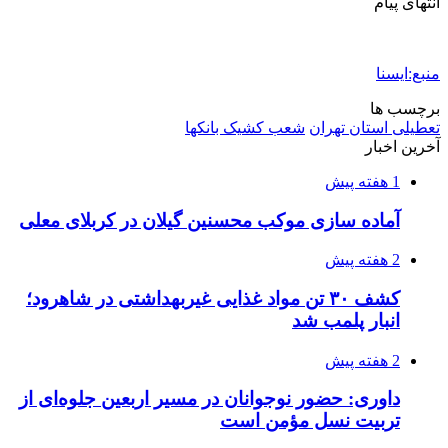
اکیپ صیادان غیرمجاز ماهی در سنقروکلیایی
دستگیر شدند
2 هفته پیش
ماجرای پیشگویی صریح پیامبر(ع) درباره شهادت
عمار یاسر و عاقبت قاتلان او
3 هفته پیش
اعزام ۱۷۰ دستگاه ماشین‌آلات شهرداری تهران
برای مراسم اربعین
3 هفته پیش
صفحه اول روزنامه‌های کرمانشاه چهارشنبه سی و
یکم تیر ماه
3 هفته پیش
کشف حدود ۳۰۰ کیلوگرم موادمخدر و ۶ قبضه سلاح
در سیستان و بلوچستان