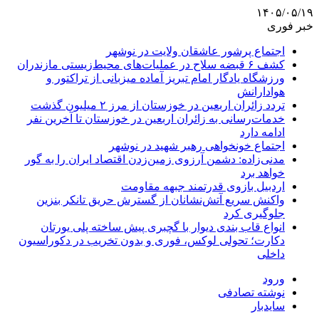
۱۴۰۵/۰۵/۱۹
خبر فوری
اجتماع پرشور عاشقان ولایت در نوشهر
کشف ۶ قبضه سلاح در عملیات‌های محیط‌زیستی مازندران
ورزشگاه یادگار امام تبریز آماده میزبانی از تراکتور و
هوادارانش
تردد زائران اربعین در خوزستان از مرز ۲ میلیون گذشت
خدمات‌رسانی به زائران اربعین در خوزستان تا آخرین نفر
ادامه دارد
اجتماع خونخواهی رهبر شهید در نوشهر
مدنی‌زاده: دشمن آرزوی زمین‌زدن اقتصاد ایران را به گور
خواهد برد
اردبیل بازوی قدرتمند جبهه مقاومت
واکنش سریع آتش‌نشانان از گسترش حریق تانکر بنزین
جلوگیری کرد
انواع قاب بندی دیوار با گچبری پیش ساخته پلی یورتان
دکارت؛ تحولی لوکس، فوری و بدون تخریب در دکوراسیون
داخلی
ورود
نوشته تصادفی
سایدبار