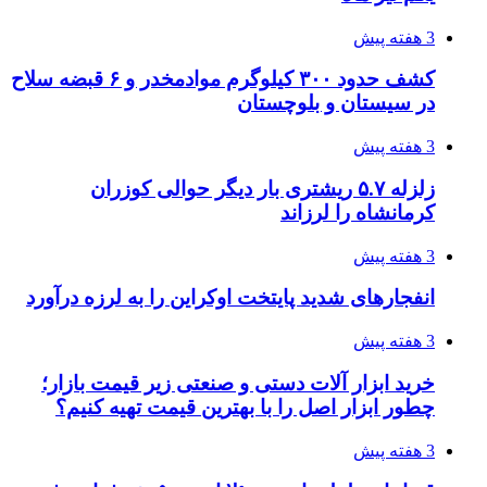
4 هفته پیش
چرا انتخاب تامین‌کننده تجهیزات جوشکاری، کیفیت
پروژه را تعیین می‌کند؟
4 هفته پیش
تفکر «تساوی» باعث صعود نکردن تیم ملی شد/
فدراسیون نگاهش را عوض کند
4 هفته پیش
از کجا تجهیزات ترافیکی باکیفیت بخریم؟ راهنمای
انتخاب بهترین فروشنده
4 هفته پیش
ساقط شدن ۴۸۳۰ پهپاد اوکراینی با آتش پدافند
روسیه
4 هفته پیش