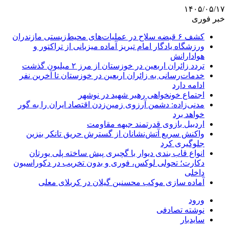
۱۴۰۵/۰۵/۱۷
خبر فوری
کشف ۶ قبضه سلاح در عملیات‌های محیط‌زیستی مازندران
ورزشگاه یادگار امام تبریز آماده میزبانی از تراکتور و
هوادارانش
تردد زائران اربعین در خوزستان از مرز ۲ میلیون گذشت
خدمات‌رسانی به زائران اربعین در خوزستان تا آخرین نفر
ادامه دارد
اجتماع خونخواهی رهبر شهید در نوشهر
مدنی‌زاده: دشمن آرزوی زمین‌زدن اقتصاد ایران را به گور
خواهد برد
اردبیل بازوی قدرتمند جبهه مقاومت
واکنش سریع آتش‌نشانان از گسترش حریق تانکر بنزین
جلوگیری کرد
انواع قاب بندی دیوار با گچبری پیش ساخته پلی یورتان
دکارت؛ تحولی لوکس، فوری و بدون تخریب در دکوراسیون
داخلی
آماده سازی موکب محسنین گیلان در کربلای معلی
ورود
نوشته تصادفی
سایدبار