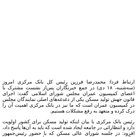
منبع:مهر
برچسب ها
بانک مسکن
شورای عالی مسکن
قانون جهش تولید مسکن
کمیسیون عمران مجلس شورای اسلامی
محمدرضا فرزین
مسکن
ملی
نهضت ملی مسکن
وام مسکن
وام ودیعه مسکن
آخرین اخبار
1 هفته پیش
کشف ۳۰ تن مواد غذایی غیربهداشتی در شاهرود؛
انبار پلمب شد
1 هفته پیش
داوری: حضور نوجوانان در مسیر اربعین جلوه‌ای از
تربیت نسل مؤمن است
2 هفته پیش
مراسم تشییع شهید محمدجواد عفری در سوسنگرد
برگزار می‌شود