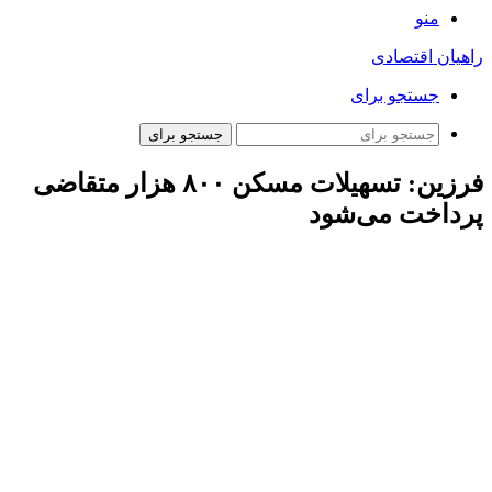
منو
راهیان اقتصادی
جستجو برای
جستجو برای
فرزین: تسهیلات مسکن ۸۰۰ هزار متقاضی
پرداخت می‌شود
ارتباط فردا: محمدرضا فرزین رئیس کل بانک مرکزی امروز
(سه‌شنبه، ۱۸ دی) در جمع خبرنگاران پس‌از نشست مشترک با
اعضای کمیسیون عمران مجلس شورای اسلامی گفت: اجرای
قانون جهش تولید مسکن یکی از دغدغه‌های اصلی نمایندگان مجلس
در کمیسیون عمران است که ما نیز در بانک مرکزی اهمیت آن را
درک کرده و متعهد به رفع مشکلات هستیم.