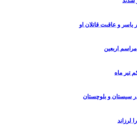
 شدند
یاسر و عاقبت قاتلان او
 تیر ماه