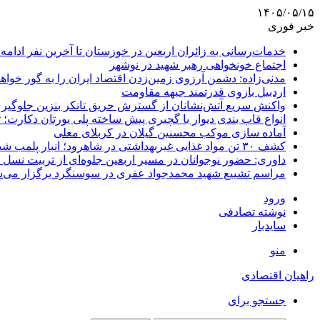
۱۴۰۵/۰۵/۱۵
خبر فوری
خدمات‌رسانی به زائران اربعین در خوزستان تا آخرین نفر ادامه 
اجتماع خونخواهی رهبر شهید در نوشهر
مدنی‌زاده: دشمن آرزوی زمین‌زدن اقتصاد ایران را به گور خواهد
اردبیل بازوی قدرتمند جبهه مقاومت
واکنش سریع آتش‌نشانان از گسترش حریق تانکر بنزین جلوگیر
انواع قاب بندی دیوار با گچبری پیش ساخته پلی یورتان دکارت
آماده سازی موکب محسنین گیلان در کربلای معلی
کشف ۳۰ تن مواد غذایی غیربهداشتی در شاهرود؛ انبار پلمب شد
داوری: حضور نوجوانان در مسیر اربعین جلوه‌ای از تربیت نس
مراسم تشییع شهید محمدجواد عفری در سوسنگرد برگزار می‌
ورود
نوشته تصادفی
سایدبار
منو
راهیان اقتصادی
جستجو برای