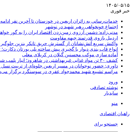
۱۴۰۵/۰۵/۱۵
خبر فوری
خدمات‌رسانی به زائران اربعین در خوزستان تا آخرین نفر ادامه 
اجتماع خونخواهی رهبر شهید در نوشهر
مدنی‌زاده: دشمن آرزوی زمین‌زدن اقتصاد ایران را به گور خواهد
اردبیل بازوی قدرتمند جبهه مقاومت
واکنش سریع آتش‌نشانان از گسترش حریق تانکر بنزین جلوگیر
انواع قاب بندی دیوار با گچبری پیش ساخته پلی یورتان دکارت
آماده سازی موکب محسنین گیلان در کربلای معلی
کشف ۳۰ تن مواد غذایی غیربهداشتی در شاهرود؛ انبار پلمب شد
داوری: حضور نوجوانان در مسیر اربعین جلوه‌ای از تربیت نس
مراسم تشییع شهید محمدجواد عفری در سوسنگرد برگزار می‌
ورود
نوشته تصادفی
سایدبار
منو
راهیان اقتصادی
جستجو برای