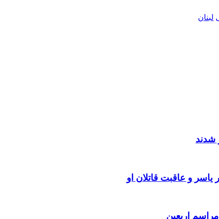
لبنان
 شدند
یاسر و عاقبت قاتلان او