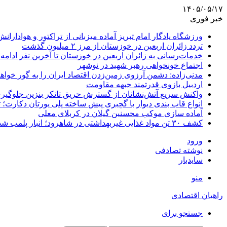
۱۴۰۵/۰۵/۱۷
خبر فوری
ورزشگاه یادگار امام تبریز آماده میزبانی از تراکتور و هوادارانش
تردد زائران اربعین در خوزستان از مرز ۲ میلیون گذشت
خدمات‌رسانی به زائران اربعین در خوزستان تا آخرین نفر ادامه 
اجتماع خونخواهی رهبر شهید در نوشهر
مدنی‌زاده: دشمن آرزوی زمین‌زدن اقتصاد ایران را به گور خواهد
اردبیل بازوی قدرتمند جبهه مقاومت
واکنش سریع آتش‌نشانان از گسترش حریق تانکر بنزین جلوگیر
انواع قاب بندی دیوار با گچبری پیش ساخته پلی یورتان دکارت
آماده سازی موکب محسنین گیلان در کربلای معلی
کشف ۳۰ تن مواد غذایی غیربهداشتی در شاهرود؛ انبار پلمب شد
ورود
نوشته تصادفی
سایدبار
منو
راهیان اقتصادی
جستجو برای