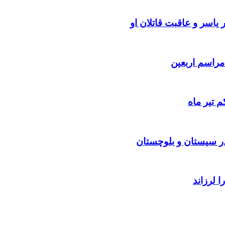
یاسر و عاقبت قاتلان او
 تیر ماه