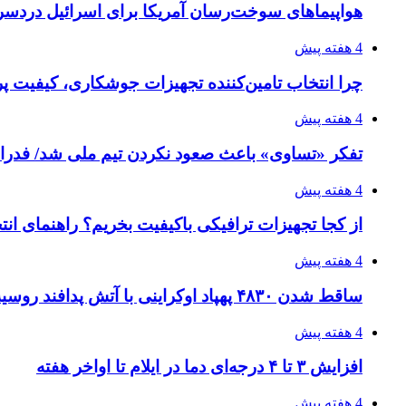
هواپیماهای سوخت‌رسان آمریکا برای اسرائیل دردس
4 هفته پیش
چرا انتخاب تامین‌کننده تجهیزات جوشکاری، کیفیت پرو
4 هفته پیش
تفکر «تساوی» باعث صعود نکردن تیم ملی شد/ فدر
4 هفته پیش
از کجا تجهیزات ترافیکی باکیفیت بخریم؟ راهنمای ان
4 هفته پیش
ساقط شدن ۴۸۳۰ پهپاد اوکراینی با آتش پدافند روسیه
4 هفته پیش
افزایش ۳ تا ۴ درجه‌ای دما در ایلام تا اواخر هفته
4 هفته پیش