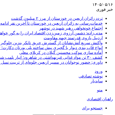
۱۴۰۵/۰۵/۱۶
خبر فوری
تردد زائران اربعین در خوزستان از مرز ۲ میلیون گذشت
خدمات‌رسانی به زائران اربعین در خوزستان تا آخرین نفر ادامه 
اجتماع خونخواهی رهبر شهید در نوشهر
مدنی‌زاده: دشمن آرزوی زمین‌زدن اقتصاد ایران را به گور خواهد
اردبیل بازوی قدرتمند جبهه مقاومت
واکنش سریع آتش‌نشانان از گسترش حریق تانکر بنزین جلوگیر
انواع قاب بندی دیوار با گچبری پیش ساخته پلی یورتان دکارت
آماده سازی موکب محسنین گیلان در کربلای معلی
کشف ۳۰ تن مواد غذایی غیربهداشتی در شاهرود؛ انبار پلمب شد
داوری: حضور نوجوانان در مسیر اربعین جلوه‌ای از تربیت نس
ورود
نوشته تصادفی
سایدبار
منو
راهیان اقتصادی
جستجو برای