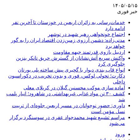
۱۴۰۵/۰۵/۱۵
خبر فوری
خدمات‌رسانی به زائران اربعین در خوزستان تا آخرین نفر
ادامه دارد
اجتماع خونخواهی رهبر شهید در نوشهر
مدنی‌زاده: دشمن آرزوی زمین‌زدن اقتصاد ایران را به گور
خواهد برد
اردبیل بازوی قدرتمند جبهه مقاومت
واکنش سریع آتش‌نشانان از گسترش حریق تانکر بنزین
جلوگیری کرد
انواع قاب بندی دیوار با گچبری پیش ساخته پلی یورتان
دکارت؛ تحولی لوکس، فوری و بدون تخریب در دکوراسیون
داخلی
آماده سازی موکب محسنین گیلان در کربلای معلی
کشف ۳۰ تن مواد غذایی غیربهداشتی در شاهرود؛ انبار پلمب
شد
داوری: حضور نوجوانان در مسیر اربعین جلوه‌ای از تربیت
نسل مؤمن است
مراسم تشییع شهید محمدجواد عفری در سوسنگرد برگزار
می‌شود
ورود