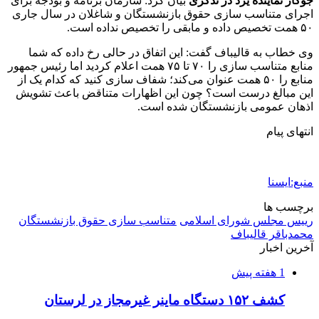
جوکار نماینده یزد در تذکری
بیان کرد: سازمان برنامه و بودجه برای
اجرای متناسب سازی حقوق بازنشستگان و شاغلان در سال جاری
۵۰ همت تخصیص داده و مابقی را تخصیص نداده است.
وی خطاب به قالیباف گفت: این اتفاق در حالی رخ داده که شما
منابع متناسب سازی را ۷۰ تا ۷۵ همت اعلام کردید اما رئیس جمهور
منابع را ۵۰ همت عنوان می‌کند؛ شفاف سازی کنید که کدام یک از
این مبالغ درست است؟ چون این اظهارات متناقض باعث تشویش
اذهان عمومی بازنشستگان شده است.
انتهای پیام
منبع:ایسنا
برچسب ها
رييس مجلس شورای اسلامی
متناسب سازی حقوق بازنشستگان
محمدباقر قاليباف
آخرین اخبار
1 هفته پیش
کشف ۱۵۲ دستگاه ماینر غیرمجاز در لرستان