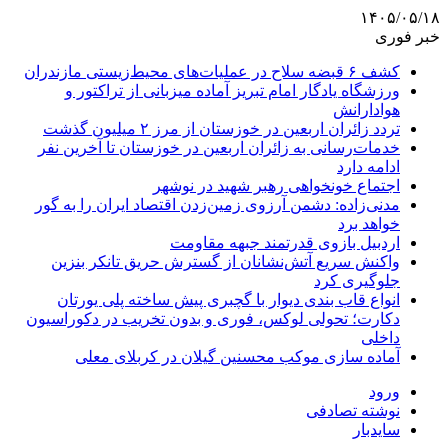
۱۴۰۵/۰۵/۱۸
خبر فوری
کشف ۶ قبضه سلاح در عملیات‌های محیط‌زیستی مازندران
ورزشگاه یادگار امام تبریز آماده میزبانی از تراکتور و
هوادارانش
تردد زائران اربعین در خوزستان از مرز ۲ میلیون گذشت
خدمات‌رسانی به زائران اربعین در خوزستان تا آخرین نفر
ادامه دارد
اجتماع خونخواهی رهبر شهید در نوشهر
مدنی‌زاده: دشمن آرزوی زمین‌زدن اقتصاد ایران را به گور
خواهد برد
اردبیل بازوی قدرتمند جبهه مقاومت
واکنش سریع آتش‌نشانان از گسترش حریق تانکر بنزین
جلوگیری کرد
انواع قاب بندی دیوار با گچبری پیش ساخته پلی یورتان
دکارت؛ تحولی لوکس، فوری و بدون تخریب در دکوراسیون
داخلی
آماده سازی موکب محسنین گیلان در کربلای معلی
ورود
نوشته تصادفی
سایدبار