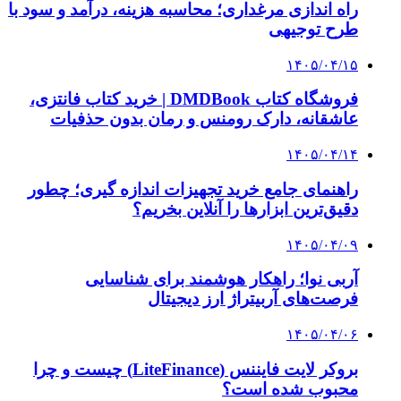
راه اندازی مرغداری؛ محاسبه هزینه، درآمد و سود با
طرح توجیهی
۱۴۰۵/۰۴/۱۵
فروشگاه کتاب DMDBook | خرید کتاب فانتزی،
عاشقانه، دارک رومنس و رمان بدون حذفیات
۱۴۰۵/۰۴/۱۴
راهنمای جامع خرید تجهیزات اندازه گیری؛ چطور
دقیق‌ترین ابزارها را آنلاین بخریم؟
۱۴۰۵/۰۴/۰۹
آربی نوا؛ راهکار هوشمند برای شناسایی
فرصت‌های آربیتراژ ارز دیجیتال
۱۴۰۵/۰۴/۰۶
بروکر لایت فایننس (LiteFinance) چیست و چرا
محبوب شده است؟