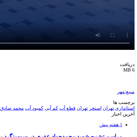
دریافت
6 MB
منبع:مهر
برچسب ها
استانداری تهران
استخر
تهران
قطع آب
کم آبی
کمبود آب
محمد صادق 
آخرین اخبار
1 هفته پیش
مراسم تشییع شهید محمدجواد عفری در سوسنگرد بر