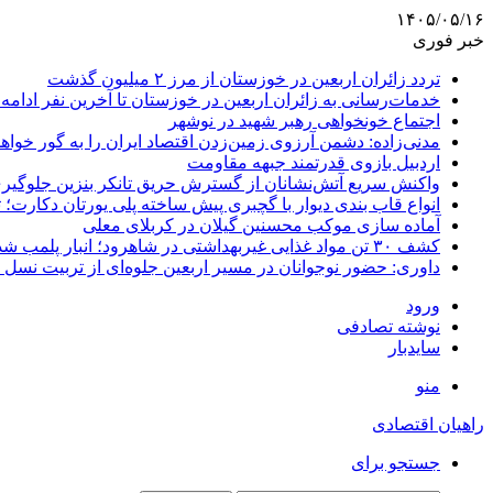
۱۴۰۵/۰۵/۱۶
خبر فوری
تردد زائران اربعین در خوزستان از مرز ۲ میلیون گذشت
خدمات‌رسانی به زائران اربعین در خوزستان تا آخرین نفر ادامه 
اجتماع خونخواهی رهبر شهید در نوشهر
مدنی‌زاده: دشمن آرزوی زمین‌زدن اقتصاد ایران را به گور خواهد
اردبیل بازوی قدرتمند جبهه مقاومت
واکنش سریع آتش‌نشانان از گسترش حریق تانکر بنزین جلوگیر
انواع قاب بندی دیوار با گچبری پیش ساخته پلی یورتان دکارت
آماده سازی موکب محسنین گیلان در کربلای معلی
کشف ۳۰ تن مواد غذایی غیربهداشتی در شاهرود؛ انبار پلمب شد
داوری: حضور نوجوانان در مسیر اربعین جلوه‌ای از تربیت نس
ورود
نوشته تصادفی
سایدبار
منو
راهیان اقتصادی
جستجو برای