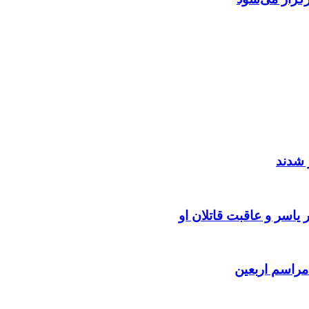
 شدند
یاسر و عاقبت قاتلان او