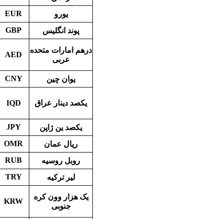
EUR
یورو
GBP
پوند انگلیس
درهم امارات متحده
AED
عربی
CNY
یوان چین
یکصد دینار عراق
IQD
JPY
یکصد ین ژاپن
OMR
ریال عمان
RUB
روبل روسیه
TRY
لیر ترکیه
یک هزار
وون
کره
KRW
جنوبی