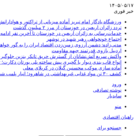
۱۴۰۵/۰۵/۱۷
خبر فوری
ورزشگاه یادگار امام تبریز آماده میزبانی از تراکتور و هوادارانش
تردد زائران اربعین در خوزستان از مرز ۲ میلیون گذشت
خدمات‌رسانی به زائران اربعین در خوزستان تا آخرین نفر ادامه 
اجتماع خونخواهی رهبر شهید در نوشهر
مدنی‌زاده: دشمن آرزوی زمین‌زدن اقتصاد ایران را به گور خواهد
اردبیل بازوی قدرتمند جبهه مقاومت
واکنش سریع آتش‌نشانان از گسترش حریق تانکر بنزین جلوگیر
انواع قاب بندی دیوار با گچبری پیش ساخته پلی یورتان دکارت
آماده سازی موکب محسنین گیلان در کربلای معلی
کشف ۳۰ تن مواد غذایی غیربهداشتی در شاهرود؛ انبار پلمب شد
ورود
نوشته تصادفی
سایدبار
منو
راهیان اقتصادی
جستجو برای