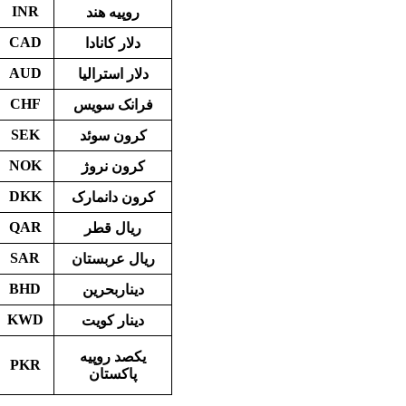
INR
روپیه هند
CAD
دلار کانادا
AUD
دلار استرالیا
CHF
فرانک
سویس
SEK
کرون سوئد
NOK
کرون نروژ
DKK
کرون دانمارک
QAR
ریال قطر
SAR
ریال عربستان
BHD
دیناربحرین
KWD
دینار کویت
یکصد روپیه
PKR
پاکستان