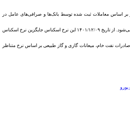
تشر شده در هر روز بر اساس معاملات ثبت شده توسط بانک‌ها و صرافی‌های عامل در
نرخ اسکناس و حواله بر اساس عملکرد روز گذشته معاملات ارزی انجام شده در تالار ارز خدماتی مرکز مبادله ارز و طلای ایران محاسبه می‌شود. از تاریخ ۰۹/‏۱۲/‏۱۴۰۱‬ این نرخ اسکناس جایگزین نرخ اسکناس
ا معادل ریالی معاملات ارز حاصل از صادرات نفت خام، میعانات گازی و گاز طبیعی بر اساس نرخ متناظر
یورو