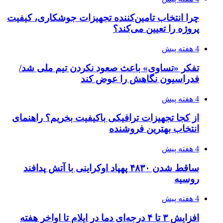
چرا انتخاب تامین‌کننده تجهیزات جوشکاری، کیفیت
پروژه را تعیین می‌کند؟
4 هفته پیش
تفکر «تساوی» باعث صعود نکردن تیم ملی شد/
فدراسیون نگاهش را عوض کند
4 هفته پیش
از کجا تجهیزات ترافیکی باکیفیت بخریم؟ راهنمای
انتخاب بهترین فروشنده
4 هفته پیش
ساقط شدن ۴۸۳۰ پهپاد اوکراینی با آتش پدافند
روسیه
4 هفته پیش
افزایش ۳ تا ۴ درجه‌ای دما در ایلام تا اواخر هفته