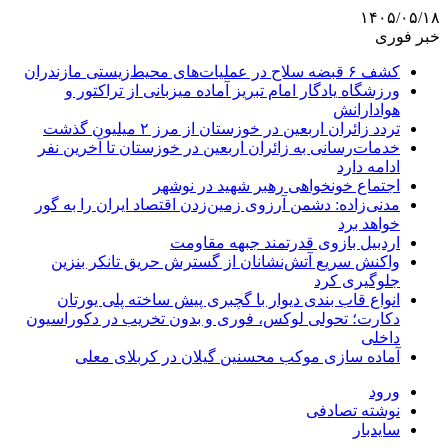
۱۴۰۵/۰۵/۱۸
خبر فوری
کشف ۶ قبضه سلاح در عملیات‌های محیط‌زیستی مازندران
ورزشگاه یادگار امام تبریز آماده میزبانی از تراکتور و
هوادارانش
تردد زائران اربعین در خوزستان از مرز ۲ میلیون گذشت
خدمات‌رسانی به زائران اربعین در خوزستان تا آخرین نفر
ادامه دارد
اجتماع خونخواهی رهبر شهید در نوشهر
مدنی‌زاده: دشمن آرزوی زمین‌زدن اقتصاد ایران را به گور
خواهد برد
اردبیل بازوی قدرتمند جبهه مقاومت
واکنش سریع آتش‌نشانان از گسترش حریق تانکر بنزین
جلوگیری کرد
انواع قاب بندی دیوار با گچبری پیش ساخته پلی یورتان
دکارت؛ تحولی لوکس، فوری و بدون تخریب در دکوراسیون
داخلی
آماده سازی موکب محسنین گیلان در کربلای معلی
ورود
نوشته تصادفی
سایدبار