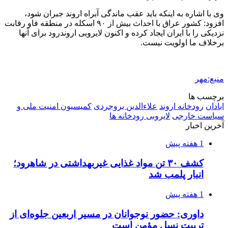
وی با اشاره به اینکه باید عقب ماندگی آبراه اروند جبران شود،
افزود: کشور عراق با احداث بیش از ۹۰ اسکله در منطقه
فاو
رقابت
نزدیکی را با ایران ایجاد کرده و اکنون لایروبی اروندرود برای آنها
برخلاف ما اولویت نیست.
منبع:مهر
برچسب ها
ابادان
رودخانه اروند
علاءالدین بروجردی
کمیسیون امنیت ملی و
سیاست خارجی
لایروبی رودخانه ها
آخرین اخبار
1 هفته پیش
کشف ۳۰ تن مواد غذایی غیربهداشتی در شاهرود؛
انبار پلمب شد
1 هفته پیش
داوری: حضور نوجوانان در مسیر اربعین جلوه‌ای از
تربیت نسل مؤمن است