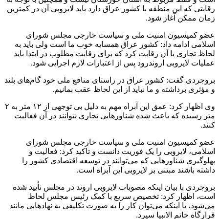
رقابتی که این منطقه با کشور عراق دارد باید لایروبی آن در کمترین
زمان ممکن آغاز شود.
عضو کمیسیون امنیت ملی و سیاست خارجی مجلس شورای
اسلامی ادامه داد: کشور عراق همسایه خوب ما است ولی باید به
لحاظ تجاری با آن رقابت کرد که برای رقابت مطلوب در ابتدا باید
عملیات لایروبی اروندرود پس از اعتبارات لازم اجرایی شود.
بروجردی گفت: کشور عراق در راستای منافع ملی خود گام‌های بلند
و مؤثری برداشته و ما نباید از این لحاظ عقب بمانیم.
وی اظهار کرد: عمق این آبراه مهم به دلیل بی توجهی از ۱۲ متر به ۲
متر رسیده که باعث شده شناورهایی تجاری نتوانند در آن فعالیت
کنند.
عضو کمیسیون امنیت ملی و سیاست خارجی مجلس شورای
اسلامی، لایروبی را یک فوریت دانست و تاکید کرد: فعالیت و
پهلوگیری شناورهایی که می‌توانند در توسعه اقتصادی کشور را
داشته باشند مبتنی بر لایروبی این آبراه است.
بروجردی با بیان اینکه مصوبات لایروبی اروند در مجلس تأیید شده
است، اظهار کرد: تخصیص سریع با کمک رئیس مجلس لحاظ
می‌شود، یا اینکه می‌توان کار را به صورت تکلیفی به نهادهایی مانند
قرارگاه خاتم الانبیا سپرد.