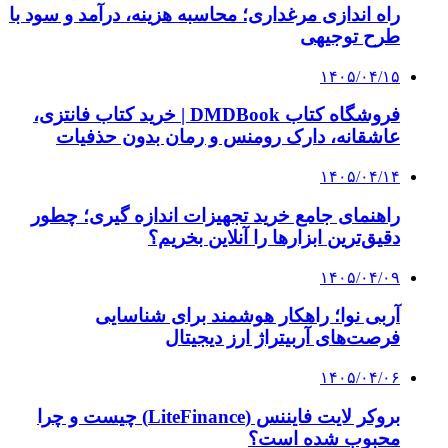
راه اندازی مرغداری؛ محاسبه هزینه، درآمد و سود با
طرح توجیهی
۱۴۰۵/۰۴/۱۵
فروشگاه کتاب DMDBook | خرید کتاب فانتزی،
عاشقانه، دارک رومنس و رمان بدون حذفیات
۱۴۰۵/۰۴/۱۴
راهنمای جامع خرید تجهیزات اندازه گیری؛ چطور
دقیق‌ترین ابزارها را آنلاین بخریم؟
۱۴۰۵/۰۴/۰۹
آربی نوا؛ راهکار هوشمند برای شناسایی
فرصت‌های آربیتراژ ارز دیجیتال
۱۴۰۵/۰۴/۰۶
بروکر لایت فایننس (LiteFinance) چیست و چرا
محبوب شده است؟