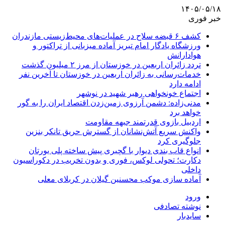
۱۴۰۵/۰۵/۱۸
خبر فوری
کشف ۶ قبضه سلاح در عملیات‌های محیط‌زیستی مازندران
ورزشگاه یادگار امام تبریز آماده میزبانی از تراکتور و
هوادارانش
تردد زائران اربعین در خوزستان از مرز ۲ میلیون گذشت
خدمات‌رسانی به زائران اربعین در خوزستان تا آخرین نفر
ادامه دارد
اجتماع خونخواهی رهبر شهید در نوشهر
مدنی‌زاده: دشمن آرزوی زمین‌زدن اقتصاد ایران را به گور
خواهد برد
اردبیل بازوی قدرتمند جبهه مقاومت
واکنش سریع آتش‌نشانان از گسترش حریق تانکر بنزین
جلوگیری کرد
انواع قاب بندی دیوار با گچبری پیش ساخته پلی یورتان
دکارت؛ تحولی لوکس، فوری و بدون تخریب در دکوراسیون
داخلی
آماده سازی موکب محسنین گیلان در کربلای معلی
ورود
نوشته تصادفی
سایدبار