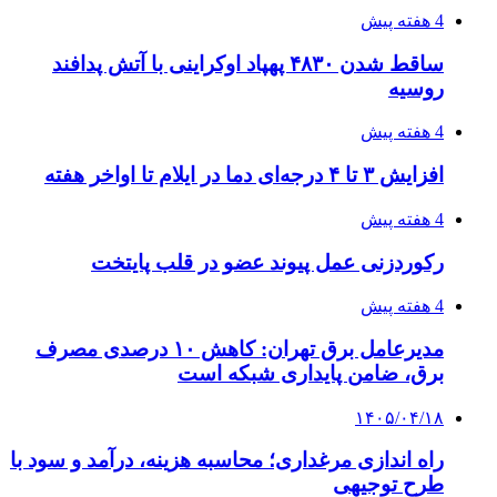
4 هفته پیش
ساقط شدن ۴۸۳۰ پهپاد اوکراینی با آتش پدافند
روسیه
4 هفته پیش
افزایش ۳ تا ۴ درجه‌ای دما در ایلام تا اواخر هفته
4 هفته پیش
رکوردزنی عمل پیوند عضو در قلب پایتخت
4 هفته پیش
مدیرعامل برق تهران: کاهش ۱۰ درصدی مصرف
برق، ضامن پایداری شبکه است
۱۴۰۵/۰۴/۱۸
راه اندازی مرغداری؛ محاسبه هزینه، درآمد و سود با
طرح توجیهی