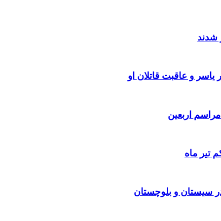
 شدند
یاسر و عاقبت قاتلان او
 تیر ماه