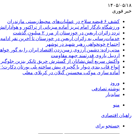
۱۴۰۵/۰۵/۱۸
خبر فوری
کشف ۶ قبضه سلاح در عملیات‌های محیط‌زیستی مازندران
ورزشگاه یادگار امام تبریز آماده میزبانی از تراکتور و هوادارانش
تردد زائران اربعین در خوزستان از مرز ۲ میلیون گذشت
خدمات‌رسانی به زائران اربعین در خوزستان تا آخرین نفر ادامه 
اجتماع خونخواهی رهبر شهید در نوشهر
مدنی‌زاده: دشمن آرزوی زمین‌زدن اقتصاد ایران را به گور خواهد
اردبیل بازوی قدرتمند جبهه مقاومت
واکنش سریع آتش‌نشانان از گسترش حریق تانکر بنزین جلوگیر
انواع قاب بندی دیوار با گچبری پیش ساخته پلی یورتان دکارت
آماده سازی موکب محسنین گیلان در کربلای معلی
ورود
نوشته تصادفی
سایدبار
منو
راهیان اقتصادی
جستجو برای