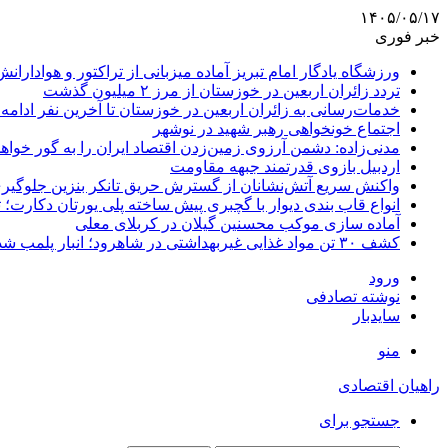
۱۴۰۵/۰۵/۱۷
خبر فوری
ورزشگاه یادگار امام تبریز آماده میزبانی از تراکتور و هوادارانش
تردد زائران اربعین در خوزستان از مرز ۲ میلیون گذشت
خدمات‌رسانی به زائران اربعین در خوزستان تا آخرین نفر ادامه 
اجتماع خونخواهی رهبر شهید در نوشهر
مدنی‌زاده: دشمن آرزوی زمین‌زدن اقتصاد ایران را به گور خواهد
اردبیل بازوی قدرتمند جبهه مقاومت
واکنش سریع آتش‌نشانان از گسترش حریق تانکر بنزین جلوگیر
انواع قاب بندی دیوار با گچبری پیش ساخته پلی یورتان دکارت
آماده سازی موکب محسنین گیلان در کربلای معلی
کشف ۳۰ تن مواد غذایی غیربهداشتی در شاهرود؛ انبار پلمب شد
ورود
نوشته تصادفی
سایدبار
منو
راهیان اقتصادی
جستجو برای