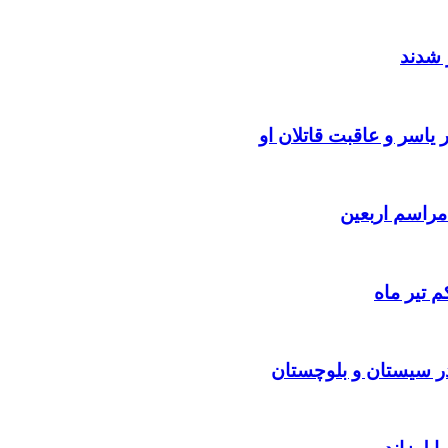
 شدند
یاسر و عاقبت قاتلان او
 تیر ماه