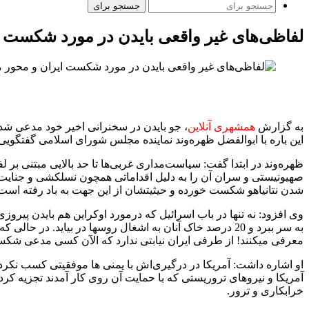
جستجو برای
لفاظی‌های غیر واقعی بایدن در مورد شکست 
به گزارش
همشهری آنلاین
، جو بایدن در سخنرانی اخیر خود مدعی شد
این باره با ابوالفضل ظهره‌وند نماینده مجلس شورای اسلامی گفتگویی 
ظهره‌وند در ابتدا گفت: سیاست‌مداری غربی‌ها تا حد بالایی مبتنی
صهیونیستی و سران آن را به دلیل اقداماتی همچون نسلکشی و جنایت ع
شدن نتانیاهو شکست خورده و حیثیتشان از این جهت به باد رفته است
وی افزود: نه تنها در باب اسرائیل که درمورد اوکراین هم بایدن پی
به سر ببرد و 20 درصد خاک آنان به اشغال روسها در بیاید
معرفی میکنند! از طرفی ایران نیابتی ندارد که الآن کسی مدعی شکست
او اشاره داشت: آمریکا در درگیری‌اش با یمنی ها موفقیتی کسب نکر
آمریکا و نیروهای تروریستی که با حمایت آن روی کار آمدند تجزیه کرد
خرابکاری و ترور.