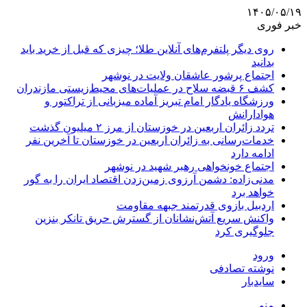
۱۴۰۵/۰۵/۱۹
خبر فوری
روی دیگر پلتفرم‌های آنلاین طلا؛ چیزی که قبل از خرید باید
بدانید
اجتماع پرشور عاشقان ولایت در نوشهر
کشف ۶ قبضه سلاح در عملیات‌های محیط‌زیستی مازندران
ورزشگاه یادگار امام تبریز آماده میزبانی از تراکتور و
هوادارانش
تردد زائران اربعین در خوزستان از مرز ۲ میلیون گذشت
خدمات‌رسانی به زائران اربعین در خوزستان تا آخرین نفر
ادامه دارد
اجتماع خونخواهی رهبر شهید در نوشهر
مدنی‌زاده: دشمن آرزوی زمین‌زدن اقتصاد ایران را به گور
خواهد برد
اردبیل بازوی قدرتمند جبهه مقاومت
واکنش سریع آتش‌نشانان از گسترش حریق تانکر بنزین
جلوگیری کرد
ورود
نوشته تصادفی
سایدبار
منو