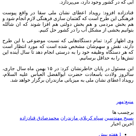
2 هفته پیش
مراسم تشییع شهید محمدجواد عفری در سوسنگرد
برگزار می‌شود
2 هفته پیش
کشف ۱۵۲ دستگاه ماینر غیرمجاز در لرستان
2 هفته پیش
شفاف‌سازی ۲۸ میلیارد یورو تعهدات ارزی
2 هفته پیش
اکیپ صیادان غیرمجاز ماهی در سنقروکلیایی
دستگیر شدند
3 هفته پیش
ماجرای پیشگویی صریح پیامبر(ع) درباره شهادت
عمار یاسر و عاقبت قاتلان او