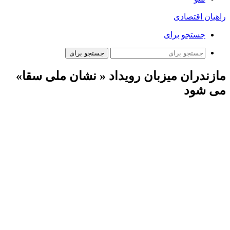
راهیان اقتصادی
جستجو برای
جستجو برای
مازندران میزبان رویداد « نشان ملی سقا»
می شود
به گزارش خبرنگار مهر، محمدصادق
قنادزاده
شامگاه سه‌شنبه در
حاشیه اولین جلسه هماهنگی برگزاری دومین همایش ملی اعطای
نشان
سقا
گفت:
باتوجه
به هماهنگی‌های انجام شده، دومین رویداد
اعطای نشان ملی
سقا
، قرار است در بهمن ماه سال جاری به
میزبانی استان مازندران برگزار شود.
وی با اشاره به اهمیت مسئله آب در کشور و تکلیفی که رهبر انقلاب
به دستگاه‌ها برای مرتفع کردن مشکل آب کردند، بیان داشت: