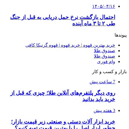
عاشقانه، دارک رومنس و رمان بدون حذفیات
۱۴۰۵/۰۴/۱۴
راهنمای جامع خرید تجهیزات اندازه گیری؛ چطور
دقیق‌ترین ابزارها را آنلاین بخریم؟
۱۴۰۵/۰۴/۰۹
آربی نوا؛ راهکار هوشمند برای شناسایی
فرصت‌های آربیتراژ ارز دیجیتال
۱۴۰۵/۰۴/۰۶
بروکر لایت فایننس (LiteFinance) چیست و چرا
محبوب شده است؟
۱۴۰۵/۰۳/۳۱
از کجا بفهمیم کانال‌های هوا نشتی دارند؟ ۸ نشانه
که نباید نادیده بگیرید