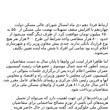
سفر به شهر جدید پرند در خصوص اولین افتتاح‌های نهضت ملی
مسکن در دولت چهاردهم توضیح داد: در هر سفری که واحدهای
مسکونی به اتمام رسیده و دارای خدمات زیربنایی و روبنایی باشد،
افتتاح انجام می‌شود. اما پروژه‌هایی که خدمات زیربنایی و روبنایی
نداشته باشد و تکمیل نشده باشد قطعاً افتتاح نخواهد شد. همان طور
که در ۴ماه گذشته تمامی افتتاح‌ها با تامین خدمات زیربنایی و
روبنایی انجام شد.
طبق آخرین آمار گردآوری شده، دولت قبل در قالب طرح‌های
نهضت ملی مسکن، مسکن مهر و خودمالکی ۶۳۹ هزار واحد را
تکمیل کرد و مابقی بر عهده دولت چهاردهم قرار گرفت. در حال
حاضر ۱.۶ میلیون نفر از متقاضیان واجد شرایط شناخته شده‌اند که
۸۰۰ هزار نفر متقاضی موثر هستند. از این تعداد نیز قرارداد وام ۴۰۰
هزار نفر منعقد شده و مابقی در صف انتظار به سر می‌برند. ظاهرا
بانک‌ها به دلایلی همچون کمبود منابع و عدم تمایل به پرداخت
تسهیلات با بازپرداخت ۲۰ ساله نهضت ملی مسکن هنوز قرارداد
نیمی از متقاضیان موثر را منعقد نکرده‌اند.
انتهای پیام
منبع:ایسنا