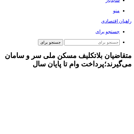
سایدبار
منو
راهیان اقتصادی
جستجو برای
جستجو برای
متقاضیان بلاتکلیف مسکن ملی سر و سامان
می‌گیرند؛پرداخت وام تا پایان سال
ارتباط فردا: دهم دی ماه امسال شورای عالی مسکن دولت
چهاردهم با افزایش سقف تسهیلات نهضت ملی مسکن از ۵۵۰ به
۶۵۰ میلیون تومان موافقت کرد. از طرف دیگر گفته می‌شود از
حدود ۸۰۰ هزار متقاضی واجد شرایط این طرح ۴۰۰ هزار نفر هیچ
نوع قرارداد بانکی ندارند. چندی پیش معاون وزیر راه و شهرسازی