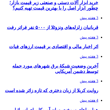
تفکر «تساوی» باعث صعود نکردن تیم ملی شد/
فدراسیون نگاهش را عوض کند
4 هفته پیش
از کجا تجهیزات ترافیکی باکیفیت بخریم؟ راهنمای
انتخاب بهترین فروشنده
4 هفته پیش
ساقط شدن ۴۸۳۰ پهپاد اوکراینی با آتش پدافند
روسیه
4 هفته پیش
افزایش ۳ تا ۴ درجه‌ای دما در ایلام تا اواخر هفته
4 هفته پیش
رکوردزنی عمل پیوند عضو در قلب پایتخت
4 هفته پیش