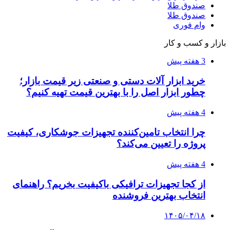
راهنمای جامع خرید تجهیزات اندازه گیری؛ چطور
دقیق‌ترین ابزارها را آنلاین بخریم؟
۱۴۰۵/۰۴/۰۹
آربی نوا؛ راهکار هوشمند برای شناسایی
فرصت‌های آربیتراژ ارز دیجیتال
۱۴۰۵/۰۴/۰۶
بروکر لایت فایننس (LiteFinance) چیست و چرا
محبوب شده است؟
۱۴۰۵/۰۳/۳۱
از کجا بفهمیم کانال‌های هوا نشتی دارند؟ ۸ نشانه
که نباید نادیده بگیرید
۱۴۰۵/۰۳/۲۸
چرا بسیاری از کسب‌وکارها بدون ثبت شرکت