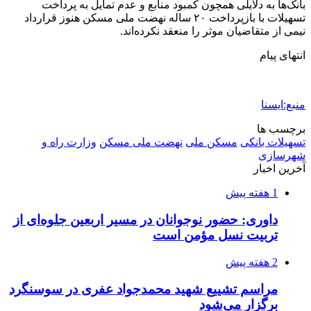
2 هفته پیش
اکیپ صیادان غیرمجاز ماهی در سنقروکلیایی
دستگیر شدند
2 هفته پیش
ماجرای پیشگویی صریح پیامبر(ع) درباره شهادت
عمار یاسر و عاقبت قاتلان او
2 هفته پیش
اعزام ۱۷۰ دستگاه ماشین‌آلات شهرداری تهران
برای مراسم اربعین
3 هفته پیش
صفحه اول روزنامه‌های کرمانشاه چهارشنبه سی و
یکم تیر ماه
3 هفته پیش
کشف حدود ۳۰۰ کیلوگرم موادمخدر و ۶ قبضه سلاح