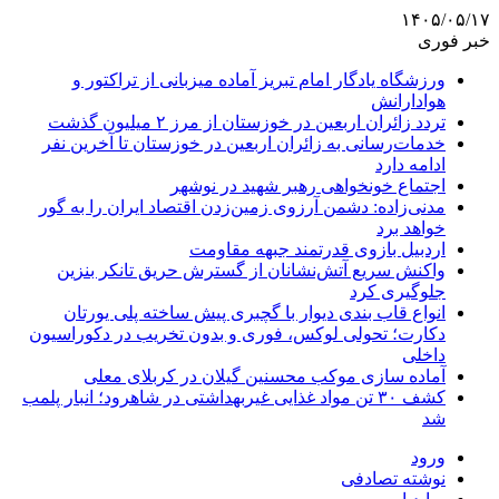
۱۴۰۵/۰۵/۱۷
خبر فوری
ورزشگاه یادگار امام تبریز آماده میزبانی از تراکتور و
هوادارانش
تردد زائران اربعین در خوزستان از مرز ۲ میلیون گذشت
خدمات‌رسانی به زائران اربعین در خوزستان تا آخرین نفر
ادامه دارد
اجتماع خونخواهی رهبر شهید در نوشهر
مدنی‌زاده: دشمن آرزوی زمین‌زدن اقتصاد ایران را به گور
خواهد برد
اردبیل بازوی قدرتمند جبهه مقاومت
واکنش سریع آتش‌نشانان از گسترش حریق تانکر بنزین
جلوگیری کرد
انواع قاب بندی دیوار با گچبری پیش ساخته پلی یورتان
دکارت؛ تحولی لوکس، فوری و بدون تخریب در دکوراسیون
داخلی
آماده سازی موکب محسنین گیلان در کربلای معلی
کشف ۳۰ تن مواد غذایی غیربهداشتی در شاهرود؛ انبار پلمب
شد
ورود
نوشته تصادفی