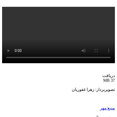
1 هفته پیش
مراسم تشییع شهید محمدجواد عفری در سوسنگرد
برگزار می‌شود
2 هفته پیش
کشف ۱۵۲ دستگاه ماینر غیرمجاز در لرستان
2 هفته پیش
شفاف‌سازی ۲۸ میلیارد یورو تعهدات ارزی
2 هفته پیش
اکیپ صیادان غیرمجاز ماهی در سنقروکلیایی
دستگیر شدند
2 هفته پیش
ماجرای پیشگویی صریح پیامبر(ع) درباره شهادت