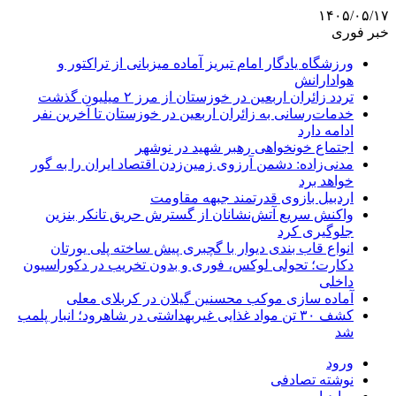
۱۴۰۵/۰۵/۱۷
خبر فوری
ورزشگاه یادگار امام تبریز آماده میزبانی از تراکتور و
هوادارانش
تردد زائران اربعین در خوزستان از مرز ۲ میلیون گذشت
خدمات‌رسانی به زائران اربعین در خوزستان تا آخرین نفر
ادامه دارد
اجتماع خونخواهی رهبر شهید در نوشهر
مدنی‌زاده: دشمن آرزوی زمین‌زدن اقتصاد ایران را به گور
خواهد برد
اردبیل بازوی قدرتمند جبهه مقاومت
واکنش سریع آتش‌نشانان از گسترش حریق تانکر بنزین
جلوگیری کرد
انواع قاب بندی دیوار با گچبری پیش ساخته پلی یورتان
دکارت؛ تحولی لوکس، فوری و بدون تخریب در دکوراسیون
داخلی
آماده سازی موکب محسنین گیلان در کربلای معلی
کشف ۳۰ تن مواد غذایی غیربهداشتی در شاهرود؛ انبار پلمب
شد
ورود
نوشته تصادفی