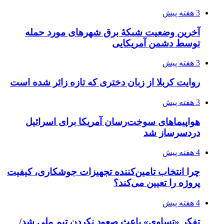
4 هفته پیش
ساقط شدن ۴۸۳۰ پهپاد اوکراینی با آتش پدافند
روسیه
4 هفته پیش
افزایش ۳ تا ۴ درجه‌ای دما در ایلام تا اواخر هفته
4 هفته پیش
رکوردزنی عمل پیوند عضو در قلب پایتخت
4 هفته پیش
مدیرعامل برق تهران: کاهش ۱۰ درصدی مصرف
برق، ضامن پایداری شبکه است
4 هفته پیش
راه اندازی مرغداری؛ محاسبه هزینه، درآمد و سود با
طرح توجیهی