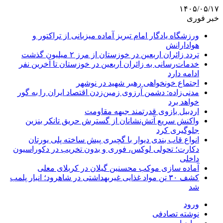
۱۴۰۵/۰۵/۱۷
خبر فوری
ورزشگاه یادگار امام تبریز آماده میزبانی از تراکتور و
هوادارانش
تردد زائران اربعین در خوزستان از مرز ۲ میلیون گذشت
خدمات‌رسانی به زائران اربعین در خوزستان تا آخرین نفر
ادامه دارد
اجتماع خونخواهی رهبر شهید در نوشهر
مدنی‌زاده: دشمن آرزوی زمین‌زدن اقتصاد ایران را به گور
خواهد برد
اردبیل بازوی قدرتمند جبهه مقاومت
واکنش سریع آتش‌نشانان از گسترش حریق تانکر بنزین
جلوگیری کرد
انواع قاب بندی دیوار با گچبری پیش ساخته پلی یورتان
دکارت؛ تحولی لوکس، فوری و بدون تخریب در دکوراسیون
داخلی
آماده سازی موکب محسنین گیلان در کربلای معلی
کشف ۳۰ تن مواد غذایی غیربهداشتی در شاهرود؛ انبار پلمب
شد
ورود
نوشته تصادفی