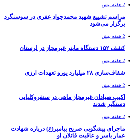
2 هفته پیش
مراسم تشییع شهید محمدجواد عفری در سوسنگرد
برگزار می‌شود
2 هفته پیش
کشف ۱۵۲ دستگاه ماینر غیرمجاز در لرستان
2 هفته پیش
شفاف‌سازی ۲۸ میلیارد یورو تعهدات ارزی
2 هفته پیش
اکیپ صیادان غیرمجاز ماهی در سنقروکلیایی
دستگیر شدند
2 هفته پیش
ماجرای پیشگویی صریح پیامبر(ع) درباره شهادت
عمار یاسر و عاقبت قاتلان او