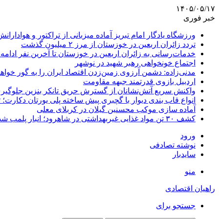
۱۴۰۵/۰۵/۱۷
خبر فوری
ورزشگاه یادگار امام تبریز آماده میزبانی از تراکتور و هوادارانش
تردد زائران اربعین در خوزستان از مرز ۲ میلیون گذشت
خدمات‌رسانی به زائران اربعین در خوزستان تا آخرین نفر ادامه 
اجتماع خونخواهی رهبر شهید در نوشهر
مدنی‌زاده: دشمن آرزوی زمین‌زدن اقتصاد ایران را به گور خواهد
اردبیل بازوی قدرتمند جبهه مقاومت
واکنش سریع آتش‌نشانان از گسترش حریق تانکر بنزین جلوگیر
انواع قاب بندی دیوار با گچبری پیش ساخته پلی یورتان دکارت
آماده سازی موکب محسنین گیلان در کربلای معلی
کشف ۳۰ تن مواد غذایی غیربهداشتی در شاهرود؛ انبار پلمب شد
ورود
نوشته تصادفی
سایدبار
منو
راهیان اقتصادی
جستجو برای