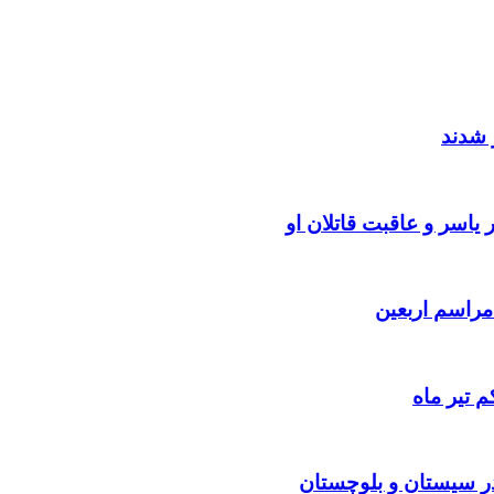
 شدند
یاسر و عاقبت قاتلان او
 تیر ماه