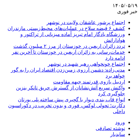
۱۴۰۵/۰۵/۱۹
خبر فوری
اجتماع پرشور عاشقان ولایت در نوشهر
کشف ۶ قبضه سلاح در عملیات‌های محیط‌زیستی مازندران
ورزشگاه یادگار امام تبریز آماده میزبانی از تراکتور و
هوادارانش
تردد زائران اربعین در خوزستان از مرز ۲ میلیون گذشت
خدمات‌رسانی به زائران اربعین در خوزستان تا آخرین نفر
ادامه دارد
اجتماع خونخواهی رهبر شهید در نوشهر
مدنی‌زاده: دشمن آرزوی زمین‌زدن اقتصاد ایران را به گور
خواهد برد
اردبیل بازوی قدرتمند جبهه مقاومت
واکنش سریع آتش‌نشانان از گسترش حریق تانکر بنزین
جلوگیری کرد
انواع قاب بندی دیوار با گچبری پیش ساخته پلی یورتان
دکارت؛ تحولی لوکس، فوری و بدون تخریب در دکوراسیون
داخلی
ورود
نوشته تصادفی
سایدبار