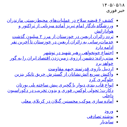
۱۴۰۵/۰۵/۱۸
خبر فوری
کشف ۶ قبضه سلاح در عملیات‌های محیط‌زیستی مازندران
ورزشگاه یادگار امام تبریز آماده میزبانی از تراکتور و
هوادارانش
تردد زائران اربعین در خوزستان از مرز ۲ میلیون گذشت
خدمات‌رسانی به زائران اربعین در خوزستان تا آخرین نفر
ادامه دارد
اجتماع خونخواهی رهبر شهید در نوشهر
مدنی‌زاده: دشمن آرزوی زمین‌زدن اقتصاد ایران را به گور
خواهد برد
اردبیل بازوی قدرتمند جبهه مقاومت
واکنش سریع آتش‌نشانان از گسترش حریق تانکر بنزین
جلوگیری کرد
انواع قاب بندی دیوار با گچبری پیش ساخته پلی یورتان
دکارت؛ تحولی لوکس، فوری و بدون تخریب در دکوراسیون
داخلی
آماده سازی موکب محسنین گیلان در کربلای معلی
ورود
نوشته تصادفی
سایدبار