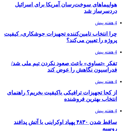
هواپیماهای سوخت‌رسان آمریکا برای اسرائیل
دردسرساز شد
4 هفته پیش
چرا انتخاب تامین‌کننده تجهیزات جوشکاری، کیفیت
پروژه را تعیین می‌کند؟
4 هفته پیش
تفکر «تساوی» باعث صعود نکردن تیم ملی شد/
فدراسیون نگاهش را عوض کند
4 هفته پیش
از کجا تجهیزات ترافیکی باکیفیت بخریم؟ راهنمای
انتخاب بهترین فروشنده
4 هفته پیش
ساقط شدن ۴۸۳۰ پهپاد اوکراینی با آتش پدافند
روسیه