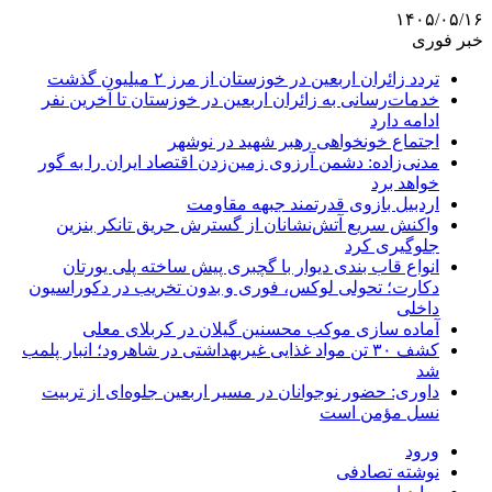
۱۴۰۵/۰۵/۱۶
خبر فوری
تردد زائران اربعین در خوزستان از مرز ۲ میلیون گذشت
خدمات‌رسانی به زائران اربعین در خوزستان تا آخرین نفر
ادامه دارد
اجتماع خونخواهی رهبر شهید در نوشهر
مدنی‌زاده: دشمن آرزوی زمین‌زدن اقتصاد ایران را به گور
خواهد برد
اردبیل بازوی قدرتمند جبهه مقاومت
واکنش سریع آتش‌نشانان از گسترش حریق تانکر بنزین
جلوگیری کرد
انواع قاب بندی دیوار با گچبری پیش ساخته پلی یورتان
دکارت؛ تحولی لوکس، فوری و بدون تخریب در دکوراسیون
داخلی
آماده سازی موکب محسنین گیلان در کربلای معلی
کشف ۳۰ تن مواد غذایی غیربهداشتی در شاهرود؛ انبار پلمب
شد
داوری: حضور نوجوانان در مسیر اربعین جلوه‌ای از تربیت
نسل مؤمن است
ورود
نوشته تصادفی