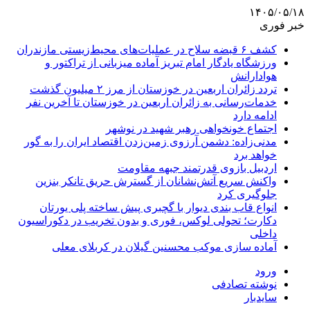
۱۴۰۵/۰۵/۱۸
خبر فوری
کشف ۶ قبضه سلاح در عملیات‌های محیط‌زیستی مازندران
ورزشگاه یادگار امام تبریز آماده میزبانی از تراکتور و
هوادارانش
تردد زائران اربعین در خوزستان از مرز ۲ میلیون گذشت
خدمات‌رسانی به زائران اربعین در خوزستان تا آخرین نفر
ادامه دارد
اجتماع خونخواهی رهبر شهید در نوشهر
مدنی‌زاده: دشمن آرزوی زمین‌زدن اقتصاد ایران را به گور
خواهد برد
اردبیل بازوی قدرتمند جبهه مقاومت
واکنش سریع آتش‌نشانان از گسترش حریق تانکر بنزین
جلوگیری کرد
انواع قاب بندی دیوار با گچبری پیش ساخته پلی یورتان
دکارت؛ تحولی لوکس، فوری و بدون تخریب در دکوراسیون
داخلی
آماده سازی موکب محسنین گیلان در کربلای معلی
ورود
نوشته تصادفی
سایدبار