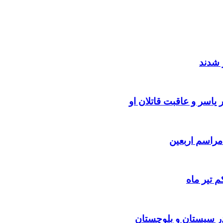
 شدند
یاسر و عاقبت قاتلان او
 تیر ماه