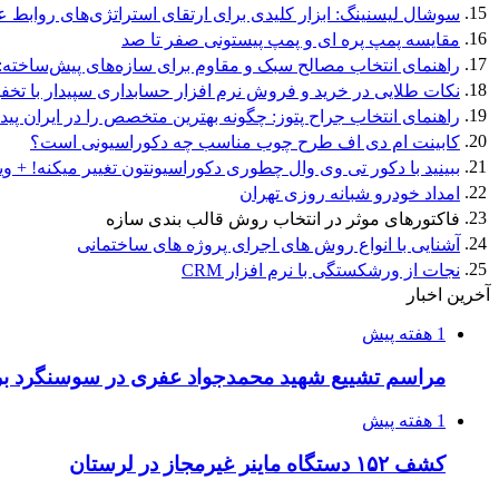
15.
سوشال لیسنینگ: ابزار کلیدی برای ارتقای استراتژی‌های روابط 
16.
مقایسه پمپ پره ای و پمپ پیستونی صفر تا صد
17.
راهنمای انتخاب مصالح سبک و مقاوم برای سازه‌های پیش‌ساخته: سا
18.
نکات طلایی در خرید و فروش نرم‌ افزار حسابداری سپیدار با تخفیف
19.
راهنمای انتخاب جراح پتوز: چگونه بهترین متخصص را در ایران پیدا
20.
کابینت ام دی اف طرح چوب مناسب چه دکوراسیونی است؟
21.
ببینید با دکور تی وی وال چطوری دکوراسیونتون تغییر میکنه! + وی
22.
امداد خودرو شبانه روزی تهران
23.
فاکتورهای موثر در انتخاب روش قالب بندی سازه
24.
آشنایی با انواع روش های اجرای پروژه های ساختمانی
25.
نجات از ورشکستگی با نرم افزار CRM
آخرین اخبار
1 هفته پیش
مراسم تشییع شهید محمدجواد عفری در سوسنگرد بر
1 هفته پیش
کشف ۱۵۲ دستگاه ماینر غیرمجاز در لرستان