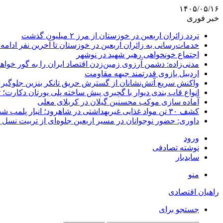
۱۴۰۵/۰۵/۱۶
خبر فوری
تردد زائران اربعین در خوزستان از مرز ۲ میلیون گذشت
خدمات‌رسانی به زائران اربعین در خوزستان تا آخرین نفر ادامه 
اجتماع خونخواهی رهبر شهید در نوشهر
مدنی‌زاده: دشمن آرزوی زمین‌زدن اقتصاد ایران را به گور خواهد
اردبیل بازوی قدرتمند جبهه مقاومت
واکنش سریع آتش‌نشانان از گسترش حریق تانکر بنزین جلوگیر
انواع قاب بندی دیوار با گچبری پیش ساخته پلی یورتان دکارت
آماده سازی موکب محسنین گیلان در کربلای معلی
کشف ۳۰ تن مواد غذایی غیربهداشتی در شاهرود؛ انبار پلمب شد
داوری: حضور نوجوانان در مسیر اربعین جلوه‌ای از تربیت نس
ورود
نوشته تصادفی
سایدبار
منو
راهیان اقتصادی
جستجو برای