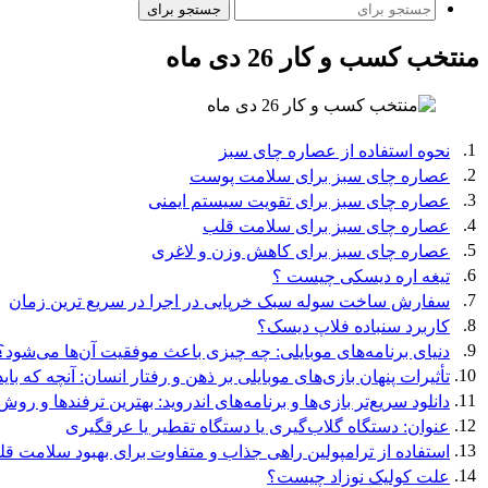
جستجو برای
منتخب کسب و کار 26 دی ماه
1.
نحوه استفاده از عصاره چای سبز
2.
عصاره چای سبز برای سلامت پوست
3.
عصاره چای سبز برای تقویت سیستم ایمنی
4.
عصاره چای سبز برای سلامت قلب
5.
عصاره چای سبز برای کاهش وزن و لاغری
6.
تیغه اره دیسکی چیست ؟
7.
سفارش ساخت سوله سبک خرپایی در اجرا در سریع ترین زمان
8.
کاربرد سنباده فلاپ دیسک؟
9.
دنیای برنامه‌های موبایلی: چه چیزی باعث موفقیت آن‌ها می‌شود؟
10.
تأثیرات پنهان بازی‌های موبایلی بر ذهن و رفتار انسان: آنچه که باید 
11.
دانلود سریع‌تر بازی‌ها و برنامه‌های اندروید: بهترین ترفندها و روش‌
12.
عنوان: دستگاه گلاب‌گیری یا دستگاه تقطیر یا عرقگیری
13.
استفاده از ترامپولین راهی جذاب و متفاوت برای بهبود سلامت ق
14.
علت کولیک نوزاد چیست؟