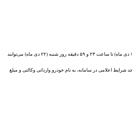
ارتباط فردا: کلیه افراد واجد شرایط در ماده ۴ دستورالعمل تنظیم بازار خودرو سواری (مصوبه جلسه ۵۴۳ شورای رقابت) از روز دوشنبه (۱۷ دی ماه) تا ساعت ۲۳ و ۵۹ دقیقه روز شنبه (۲۲ دی ماه) می‌توانند
 خود را صرفاً نزد شعب بانک‌های واجد شرایط اعلامی در سامانه، به نام خودرو وارداتی وکالتی و مبلغ