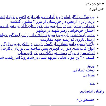
۱۴۰۵/۰۵/۱۷
خبر فوری
ورزشگاه یادگار امام تبریز آماده میزبانی از تراکتور و هوادارانش
تردد زائران اربعین در خوزستان از مرز ۲ میلیون گذشت
خدمات‌رسانی به زائران اربعین در خوزستان تا آخرین نفر ادامه 
اجتماع خونخواهی رهبر شهید در نوشهر
مدنی‌زاده: دشمن آرزوی زمین‌زدن اقتصاد ایران را به گور خواهد
اردبیل بازوی قدرتمند جبهه مقاومت
واکنش سریع آتش‌نشانان از گسترش حریق تانکر بنزین جلوگیر
انواع قاب بندی دیوار با گچبری پیش ساخته پلی یورتان دکارت
آماده سازی موکب محسنین گیلان در کربلای معلی
کشف ۳۰ تن مواد غذایی غیربهداشتی در شاهرود؛ انبار پلمب شد
ورود
نوشته تصادفی
سایدبار
منو
راهیان اقتصادی
جستجو برای