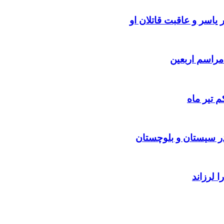
یاسر و عاقبت قاتلان او
 تیر ماه