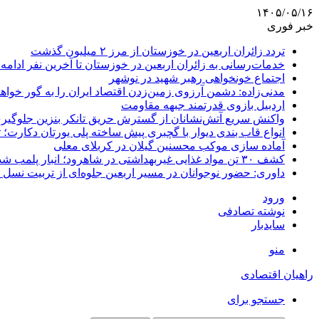
۱۴۰۵/۰۵/۱۶
خبر فوری
تردد زائران اربعین در خوزستان از مرز ۲ میلیون گذشت
خدمات‌رسانی به زائران اربعین در خوزستان تا آخرین نفر ادامه 
اجتماع خونخواهی رهبر شهید در نوشهر
مدنی‌زاده: دشمن آرزوی زمین‌زدن اقتصاد ایران را به گور خواهد
اردبیل بازوی قدرتمند جبهه مقاومت
واکنش سریع آتش‌نشانان از گسترش حریق تانکر بنزین جلوگیر
انواع قاب بندی دیوار با گچبری پیش ساخته پلی یورتان دکارت
آماده سازی موکب محسنین گیلان در کربلای معلی
کشف ۳۰ تن مواد غذایی غیربهداشتی در شاهرود؛ انبار پلمب شد
داوری: حضور نوجوانان در مسیر اربعین جلوه‌ای از تربیت نس
ورود
نوشته تصادفی
سایدبار
منو
راهیان اقتصادی
جستجو برای