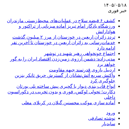
۱۴۰۵/۰۵/۱۸
خبر فوری
کشف ۶ قبضه سلاح در عملیات‌های محیط‌زیستی مازندران
ورزشگاه یادگار امام تبریز آماده میزبانی از تراکتور و
هوادارانش
تردد زائران اربعین در خوزستان از مرز ۲ میلیون گذشت
خدمات‌رسانی به زائران اربعین در خوزستان تا آخرین نفر
ادامه دارد
اجتماع خونخواهی رهبر شهید در نوشهر
مدنی‌زاده: دشمن آرزوی زمین‌زدن اقتصاد ایران را به گور
خواهد برد
اردبیل بازوی قدرتمند جبهه مقاومت
واکنش سریع آتش‌نشانان از گسترش حریق تانکر بنزین
جلوگیری کرد
انواع قاب بندی دیوار با گچبری پیش ساخته پلی یورتان
دکارت؛ تحولی لوکس، فوری و بدون تخریب در دکوراسیون
داخلی
آماده سازی موکب محسنین گیلان در کربلای معلی
ورود
نوشته تصادفی
سایدبار