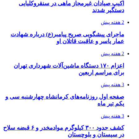
اکیپ صیادان غیرمجاز ماهی در سنقروکلیایی
دستگیر شدند
2 هفته پیش
ماجرای پیشگویی صریح پیامبر(ع) درباره شهادت
عمار یاسر و عاقبت قاتلان او
2 هفته پیش
اعزام ۱۷۰ دستگاه ماشین‌آلات شهرداری تهران
برای مراسم اربعین
3 هفته پیش
صفحه اول روزنامه‌های کرمانشاه چهارشنبه سی و
یکم تیر ماه
3 هفته پیش
کشف حدود ۳۰۰ کیلوگرم موادمخدر و ۶ قبضه سلاح
در سیستان و بلوچستان