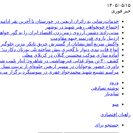
۱۴۰۵/۰۵/۱۵
خبر فوری
خدمات‌رسانی به زائران اربعین در خوزستان تا آخرین نفر ادامه 
اجتماع خونخواهی رهبر شهید در نوشهر
مدنی‌زاده: دشمن آرزوی زمین‌زدن اقتصاد ایران را به گور خواهد
اردبیل بازوی قدرتمند جبهه مقاومت
واکنش سریع آتش‌نشانان از گسترش حریق تانکر بنزین جلوگیر
انواع قاب بندی دیوار با گچبری پیش ساخته پلی یورتان دکارت
آماده سازی موکب محسنین گیلان در کربلای معلی
کشف ۳۰ تن مواد غذایی غیربهداشتی در شاهرود؛ انبار پلمب شد
داوری: حضور نوجوانان در مسیر اربعین جلوه‌ای از تربیت نس
مراسم تشییع شهید محمدجواد عفری در سوسنگرد برگزار می‌
ورود
نوشته تصادفی
سایدبار
منو
راهیان اقتصادی
جستجو برای