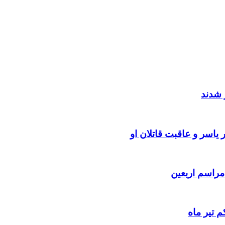
 شدند
یاسر و عاقبت قاتلان او
 تیر ماه