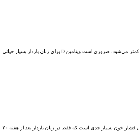
مصرف ویتامین D به خصوص زمانی که فصل زمستان است. روزها کوتاه‌تر می‌شوند و میزان تابش آفتاب کمتر می‌شود، ضروری است ویتامین D برای زنان باردار بسیار حیاتی
خطر ابتلا به دیابت بارداری، پره اکلامپسی و زایمان زودرس را کاهش می دهد. پره اکلامپسی یک اختلال فشار خون بسیار جدی است که فقط در زنان باردار بعد از هفته ۲۰