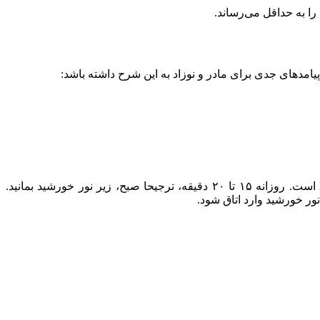
در زمستان، قرار گرفتن در معرض نور خورشید یک راه طبیعی برای افزایش سطح ویتامین D است. روزانه ۱۵ تا ۲۰ دقیقه، ترجیحا صبح، زیر نور خورشید بمانید.