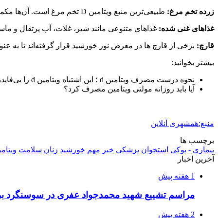
زرده تخم مرغ:
طبیعی‌ترین منبع ویتامین D تخم مرغ است. آن‌ها مکمل یک رژیم غذایی مبتنی بر پروتئین هستند.
غذاهای غنی شده:
غذاهای متنوعی مانند شیر، غلات، آب پرتقال و ماست وجود دارد که حاوی ویتامین D افزوده شده هستند. 
قارچ:
برخی از قارچ ها در معرض نور خورشید قرار گرفته‌اند تا به عنوان منابع 
بیشتر بخوانید:
نحوه درست مصرف ویتامین d ؛ این اشتباه ویتامین d را بی‌فایده می‌کند
آیا باید روزانه مولتی‌ ویتامین مصرف کرد؟
منبع:همشهری آنلاین
برچسب ها
بیماری - پوکی استخوان
پزشکی
خبر مهم
خورشید
زنان
سلامت
ویتامی
آخرین اخبار
1 هفته پیش
مراسم تشییع شهید محمدجواد عفری در سوسنگرد بر
2 هفته پیش