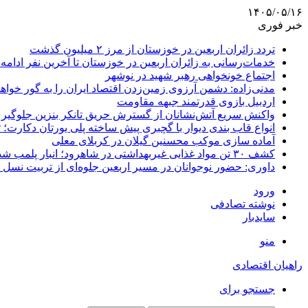
۱۴۰۵/۰۵/۱۶
خبر فوری
تردد زائران اربعین در خوزستان از مرز ۲ میلیون گذشت
خدمات‌رسانی به زائران اربعین در خوزستان تا آخرین نفر ادامه 
اجتماع خونخواهی رهبر شهید در نوشهر
مدنی‌زاده: دشمن آرزوی زمین‌زدن اقتصاد ایران را به گور خواهد
اردبیل بازوی قدرتمند جبهه مقاومت
واکنش سریع آتش‌نشانان از گسترش حریق تانکر بنزین جلوگیر
انواع قاب بندی دیوار با گچبری پیش ساخته پلی یورتان دکارت
آماده سازی موکب محسنین گیلان در کربلای معلی
کشف ۳۰ تن مواد غذایی غیربهداشتی در شاهرود؛ انبار پلمب شد
داوری: حضور نوجوانان در مسیر اربعین جلوه‌ای از تربیت نس
ورود
نوشته تصادفی
سایدبار
منو
راهیان اقتصادی
جستجو برای