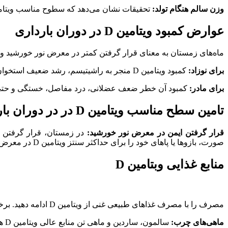
وزن سالم هنگام تولد:
تحقیقات نشان می‌دهد که سطوح مناسب ویتامین D به وزن سالم هنگام تولد کمک می‌کند و خطر وزن کم هنگام تولد را به حداقل 
عوارض کمبود ویتامین D در دوران بارداری
ماه‌های زمستان به معنای قرار گرفتن کمتر در معرض نور خورشید و از این رو دریافت سطح کمتری از ویتامین D است. این 
برای نوزاد:
کمبود ویتامین D منجر به راشیتیسم، رشد ضعیف استخوان‌ها و سیستم ایمنی ضعیف می‌شود.
برای مادر:
کمبود آن خطر ضعف عضلانی، درد مفاصل، خستگی و حتی ع
تامین سطح مناسب ویتامین D در در دوران بارداری
قرار گرفتن ایمن در معرض نور خورشید:
صورت، بازوها یا پاهای خود را برای حداکثر سنتز ویتامین D در معرض دید قرار دهید. اگر بیرون خیلی سرد است، نزدیک پنجره‌ای بنشینید که نور خورشید وارد اتاق شود.
منابع غذایی وبتامین D
مصرف را با مصرف غذاهای طبیعی غنی از ویتامین D ادامه دهید. برخی از بهترین منابع عبارتند از:
ماهی‌های چرب:
سالمون، ساردین و ماهی تن منابع عالی ویتامین D هستند.