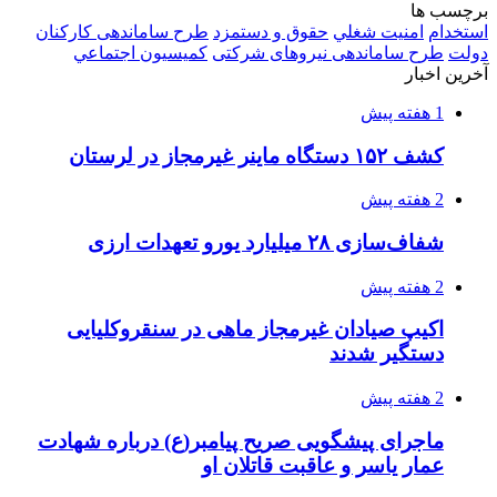
برچسب ها
استخدام
امنيت شغلي
حقوق و دستمزد
طرح ساماندهی کارکنان
دولت
طرح ساماندهی نیروهای شرکتی
كميسيون اجتماعي
آخرین اخبار
1 هفته پیش
کشف ۱۵۲ دستگاه ماینر غیرمجاز در لرستان
2 هفته پیش
شفاف‌سازی ۲۸ میلیارد یورو تعهدات ارزی
2 هفته پیش
اکیپ صیادان غیرمجاز ماهی در سنقروکلیایی
دستگیر شدند
2 هفته پیش
ماجرای پیشگویی صریح پیامبر(ع) درباره شهادت
عمار یاسر و عاقبت قاتلان او