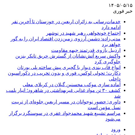
۱۴۰۵/۰۵/۱۵
خبر فوری
خدمات‌رسانی به زائران اربعین در خوزستان تا آخرین نفر
ادامه دارد
اجتماع خونخواهی رهبر شهید در نوشهر
مدنی‌زاده: دشمن آرزوی زمین‌زدن اقتصاد ایران را به گور
خواهد برد
اردبیل بازوی قدرتمند جبهه مقاومت
واکنش سریع آتش‌نشانان از گسترش حریق تانکر بنزین
جلوگیری کرد
انواع قاب بندی دیوار با گچبری پیش ساخته پلی یورتان
دکارت؛ تحولی لوکس، فوری و بدون تخریب در دکوراسیون
داخلی
آماده سازی موکب محسنین گیلان در کربلای معلی
کشف ۳۰ تن مواد غذایی غیربهداشتی در شاهرود؛ انبار پلمب
شد
داوری: حضور نوجوانان در مسیر اربعین جلوه‌ای از تربیت
نسل مؤمن است
مراسم تشییع شهید محمدجواد عفری در سوسنگرد برگزار
می‌شود
ورود