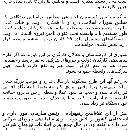
است که در دست پیگیری است و مجلس بنا دارد تا پایان سال جاری
تعیین تکلیف شود.
به گفته رئیس کمیسیون اجتماعی مجلس، براساس دیدگاهی که
مجلس شورای اسلامی دارد و با همکاری دولت و هیات عالی
نظارت مجمع تشخیص مصحلت نظام، همه کارکنان دولت که به
طور مستقیم یا با واسطه تحت عنوان تامین نیروی انسانی با دولت
و دستگاه‌های مشمول ماده ۲۹ قانون برنامه ششم توسعه قرار
دارند،تعیین تکلیف خواهند شد.
بسیاری از کارشناسان و فعالان کارگری بر این باورند که اگر طرح
ساماندهی کارکنان دولت و نیروهای شرکتی به ثمر برسد و عملیاتی
شود، هم به نفع کارگر است هم به نفع کارفرماست چون
شرکت‌های واسطه جمع می‌شوند.
به زعم آنها این طرح هیچگونه بار مالی ندارد و موجب بزرگ شدن
دولت نمی‌شود زیرا وقتی نیروی کار مستقیما با دستگاه اجرایی
قرارداد می‌بندد و جذب می‌شود عملا واسطه‌ از بین می‌رود چنانچه
فلسفه طرح این است که واسطه‌ها حذف و نیرو به طور مستقیم با
خود دستگاه قرارداد ببندد.
پیش از این
علاء‌الدین رفیع‌زاده – رئیس سازمان امور اداری و
استخدامی کشور
از تلاش دولت برای ساماندهی نیروهای شرکتی
خبر داده و گفته بود: در حال جمع آوری اطلاعات نیروهای شرکتی
هستیم و دولت در تلاش است راهکاری برای نیروهای شرکتی پیدا و