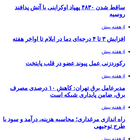
ساقط شدن ۴۸۳۰ پهپاد اوکراینی با آتش پدافند
روسیه
4 هفته پیش
افزایش ۳ تا ۴ درجه‌ای دما در ایلام تا اواخر هفته
4 هفته پیش
رکوردزنی عمل پیوند عضو در قلب پایتخت
4 هفته پیش
مدیرعامل برق تهران: کاهش ۱۰ درصدی مصرف
برق، ضامن پایداری شبکه است
4 هفته پیش
راه اندازی مرغداری؛ محاسبه هزینه، درآمد و سود با
طرح توجیهی
4 هفته پیش