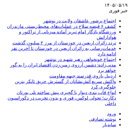
۱۴۰۵/۰۵/۱۹
خبر فوری
اجتماع پرشور عاشقان ولایت در نوشهر
کشف ۶ قبضه سلاح در عملیات‌های محیط‌زیستی مازندران
ورزشگاه یادگار امام تبریز آماده میزبانی از تراکتور و
هوادارانش
تردد زائران اربعین در خوزستان از مرز ۲ میلیون گذشت
خدمات‌رسانی به زائران اربعین در خوزستان تا آخرین نفر
ادامه دارد
اجتماع خونخواهی رهبر شهید در نوشهر
مدنی‌زاده: دشمن آرزوی زمین‌زدن اقتصاد ایران را به گور
خواهد برد
اردبیل بازوی قدرتمند جبهه مقاومت
واکنش سریع آتش‌نشانان از گسترش حریق تانکر بنزین
جلوگیری کرد
انواع قاب بندی دیوار با گچبری پیش ساخته پلی یورتان
دکارت؛ تحولی لوکس، فوری و بدون تخریب در دکوراسیون
داخلی
ورود
نوشته تصادفی
سایدبار