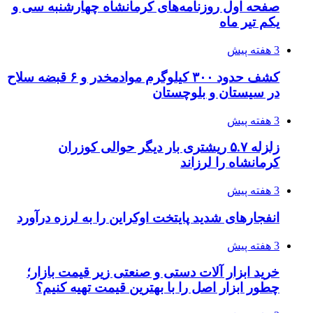
دردسرساز شد
4 هفته پیش
چرا انتخاب تامین‌کننده تجهیزات جوشکاری، کیفیت
پروژه را تعیین می‌کند؟
4 هفته پیش
تفکر «تساوی» باعث صعود نکردن تیم ملی شد/
فدراسیون نگاهش را عوض کند
4 هفته پیش
از کجا تجهیزات ترافیکی باکیفیت بخریم؟ راهنمای
انتخاب بهترین فروشنده
4 هفته پیش
ساقط شدن ۴۸۳۰ پهپاد اوکراینی با آتش پدافند
روسیه