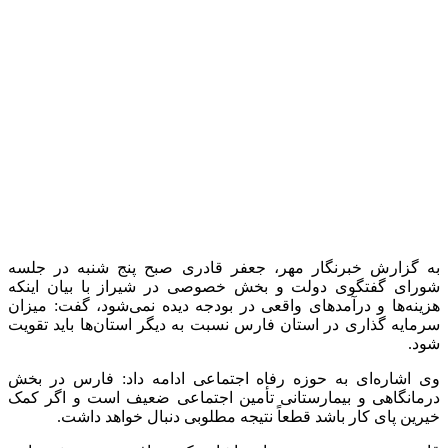
برچسب ها
جعفر قادری
درآمد
زرقان
لایحه بودجه
مجلس
هیئت دولت
آخرین اخبار
1 هفته پیش
آماده سازی موکب محسنین گیلان در کربلای معلی
1 هفته پیش
کشف ۳۰ تن مواد غذایی غیربهداشتی در شاهرود؛
انبار پلمب شد
2 هفته پیش
داوری: حضور نوجوانان در مسیر اربعین جلوه‌ای از
تربیت نسل مؤمن است
2 هفته پیش
مراسم تشییع شهید محمدجواد عفری در سوسنگرد
برگزار می‌شود