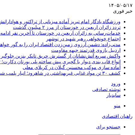
۱۴۰۵/۰۵/۱۷
خبر فوری
ورزشگاه یادگار امام تبریز آماده میزبانی از تراکتور و هوادارانش
تردد زائران اربعین در خوزستان از مرز ۲ میلیون گذشت
خدمات‌رسانی به زائران اربعین در خوزستان تا آخرین نفر ادامه 
اجتماع خونخواهی رهبر شهید در نوشهر
مدنی‌زاده: دشمن آرزوی زمین‌زدن اقتصاد ایران را به گور خواهد
اردبیل بازوی قدرتمند جبهه مقاومت
واکنش سریع آتش‌نشانان از گسترش حریق تانکر بنزین جلوگیر
انواع قاب بندی دیوار با گچبری پیش ساخته پلی یورتان دکارت
آماده سازی موکب محسنین گیلان در کربلای معلی
کشف ۳۰ تن مواد غذایی غیربهداشتی در شاهرود؛ انبار پلمب شد
ورود
نوشته تصادفی
سایدبار
منو
راهیان اقتصادی
جستجو برای