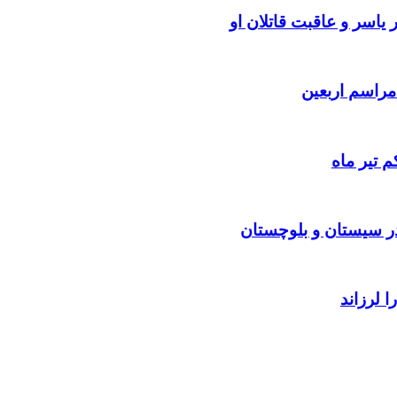
یاسر و عاقبت قاتلان او
 تیر ماه