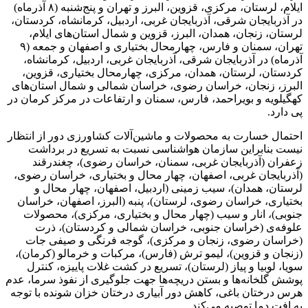
ایلام، لرستان، مرکزی، قزوین، البرز و تهران و پنج‌شنبه (۸ آذرماه)
در آذربایجان شرقی، آذربایجان غربی، اردبیل، کرمانشاه، کردستان،
لرستان، زنجان، همدان، البرز، قزوین و شمال استان‌های ایلام،
تهران، سمنان و فارس، چهارمحال بختیاری و اصفهان و جمعه (۹
آذرماه) در آذربایجان شرقی، آذربایجان غربی، اردبیل، کرمانشاه،
کردستان، لرستان، همدان، مرکزی، چهارمحال بختیاری، قزوین،
البرز، زنجان، خراسان رضوی، خراسان شمالی و شمال استان‌های
کهگیلویه و بویراحمد، فارس، سمنان و ارتفاعات در مرکز کرمان در
پی دارد.
احتمال خسارت به محصولات و ماشین‌آلات کشاورزی دور از انتظار
نیست بنابراین سازمان هواشناسی نسبت به تسریع در برداشت
زعفران (آذربایجان غربی، سمنان، خراسان رضوی)، چغندرقند
(آذربایجان غربی، اصفهان، چهار محال و بختیاری، خراسان رضوی،
لرستان، همدان)، سیب زمینی (اردبیل، اصفهان، چهار محال و
بختیاری، خراسان رضوی، لرستان)، پنبه (البرز، اصفهان، خراسان
جنوبی)، انار و سیب (چهار محال و بختیاری، مرکزی)، محصولات
علوفه‌ی (خراسان جنوبی، خراسان شمالی و کردستان)، ذرت
(خراسان رضوی، زنجان و مرکزی)، گوجه فرنگی و صیفی جات
(زنجان و قزوین)، لیمو ترش (فارس)، مرکبات و خرمالو (کرمان)،
سویا، لوبیا و پیاز (لرستان)، تسریع در کشت غلات پاییزه، کنترل
پوشش گلخانه‌ها و بستن دریچه‌ها جهت جلوگیری از نفوذ سرما، عدم
هرس درختان باغی، کاهش دور آبیاری درختان خزان شونده با توجه
به افت دما توصیه می‌کند.