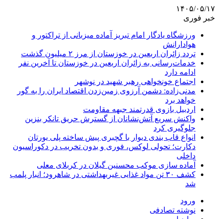
۱۴۰۵/۰۵/۱۷
خبر فوری
ورزشگاه یادگار امام تبریز آماده میزبانی از تراکتور و
هوادارانش
تردد زائران اربعین در خوزستان از مرز ۲ میلیون گذشت
خدمات‌رسانی به زائران اربعین در خوزستان تا آخرین نفر
ادامه دارد
اجتماع خونخواهی رهبر شهید در نوشهر
مدنی‌زاده: دشمن آرزوی زمین‌زدن اقتصاد ایران را به گور
خواهد برد
اردبیل بازوی قدرتمند جبهه مقاومت
واکنش سریع آتش‌نشانان از گسترش حریق تانکر بنزین
جلوگیری کرد
انواع قاب بندی دیوار با گچبری پیش ساخته پلی یورتان
دکارت؛ تحولی لوکس، فوری و بدون تخریب در دکوراسیون
داخلی
آماده سازی موکب محسنین گیلان در کربلای معلی
کشف ۳۰ تن مواد غذایی غیربهداشتی در شاهرود؛ انبار پلمب
شد
ورود
نوشته تصادفی