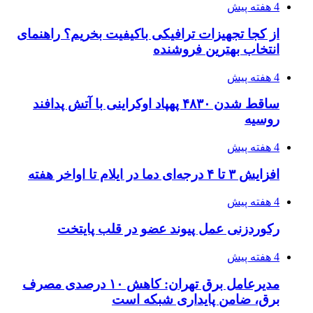
4 هفته پیش
از کجا تجهیزات ترافیکی باکیفیت بخریم؟ راهنمای
انتخاب بهترین فروشنده
4 هفته پیش
ساقط شدن ۴۸۳۰ پهپاد اوکراینی با آتش پدافند
روسیه
4 هفته پیش
افزایش ۳ تا ۴ درجه‌ای دما در ایلام تا اواخر هفته
4 هفته پیش
رکوردزنی عمل پیوند عضو در قلب پایتخت
4 هفته پیش
مدیرعامل برق تهران: کاهش ۱۰ درصدی مصرف
برق، ضامن پایداری شبکه است