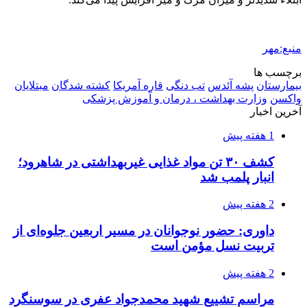
منبع:مهر
برچسب ها
بیمارستان
پشه آئدس
تب دنگی
قاره آمریکا
کشته شدگان
مبتلایان
واکسن
وزارت بهداشت ، درمان و آموزش پزشکی
آخرین اخبار
1 هفته پیش
کشف ۳۰ تن مواد غذایی غیربهداشتی در شاهرود؛
انبار پلمب شد
2 هفته پیش
داوری: حضور نوجوانان در مسیر اربعین جلوه‌ای از
تربیت نسل مؤمن است
2 هفته پیش
مراسم تشییع شهید محمدجواد عفری در سوسنگرد