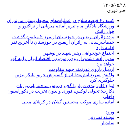
۱۴۰۵/۰۵/۱۸
خبر فوری
کشف ۶ قبضه سلاح در عملیات‌های محیط‌زیستی مازندران
ورزشگاه یادگار امام تبریز آماده میزبانی از تراکتور و
هوادارانش
تردد زائران اربعین در خوزستان از مرز ۲ میلیون گذشت
خدمات‌رسانی به زائران اربعین در خوزستان تا آخرین نفر
ادامه دارد
اجتماع خونخواهی رهبر شهید در نوشهر
مدنی‌زاده: دشمن آرزوی زمین‌زدن اقتصاد ایران را به گور
خواهد برد
اردبیل بازوی قدرتمند جبهه مقاومت
واکنش سریع آتش‌نشانان از گسترش حریق تانکر بنزین
جلوگیری کرد
انواع قاب بندی دیوار با گچبری پیش ساخته پلی یورتان
دکارت؛ تحولی لوکس، فوری و بدون تخریب در دکوراسیون
داخلی
آماده سازی موکب محسنین گیلان در کربلای معلی
ورود
نوشته تصادفی
سایدبار