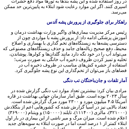
در روز استفاده شده و این پشه بندها به تورها مواد دفع حشرات
اسپری کنند. اگر این موارد رعایت شود ابتلاء به پایین‌ترین حد ممکن
می‌رسد.
راهکار برای جلوگیری از پرورش پشه آئدس
رئیس مرکز مدیریت بیماری‌های واگیر وزارت بهداشت درمان و
آموزش پزشکی ادامه داد: از پرورش پشه با مواردی چون از
دسترسی پشه‌ها به زیستگاه‌های تخم گذاری با بهسازی و اصلاح
محیط، دفع صحیح زباله‌های جامد و حذف زیستگاه‌های مصنوعی که
می‌تواند آب را در خود نگه دارد مانند گلدان‌ها و کولرها. پوشاندن،
تخلیه و تمیز کردن ظروف ذخیره آب خانگی به صورت مرتب؛
استفاده از حشره کش‌های مناسب در ظروف ذخیره آب در
فضاهای باز می‌توان از تخم‌گذاری این نوع پشه جلوگیری کرد.
آمار تلفات و جان‌باختگان تب دنگی
مرادی بیان کرد: بیشترین تعداد موارد تب دنگی گزارش شده در
سال ۲۰۲۳ بوده است. طبق آمار سازمان جهانی بهداشت در قاره
آمریکا ۴.۵ میلیون مورد و ۲۳۰۰ مورد مرگ گزارش شده است.
تعداد بالایی نیز در آسیا گزارش شده که کشورهایی اعم از بنگلادش
(۳۲۱۰۰۰)، مالزی (۱۱۱۴۰۰)، تایلند (۱۵۰۰۰۰) و ویتنام (۳۶۹۰۰۰)
اعلام شده است. میزان مرگ و میر ناشی از این بیماری در بار اول
ابتلاء کمتر از ۱ درصد است اما در صورت ابتلاء به سویه‌های جدید
ابتلاء شدیدتر و میزان مرگ و میر افزایش پیدا می‌کند.