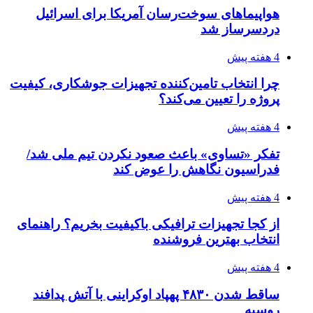
هواپیماهای سوخت‌رسان آمریکا برای اسرائیل
دردسرساز شد
4 هفته پیش
چرا انتخاب تامین‌کننده تجهیزات جوشکاری، کیفیت
پروژه را تعیین می‌کند؟
4 هفته پیش
تفکر «تساوی» باعث صعود نکردن تیم ملی شد/
فدراسیون نگاهش را عوض کند
4 هفته پیش
از کجا تجهیزات ترافیکی باکیفیت بخریم؟ راهنمای
انتخاب بهترین فروشنده
4 هفته پیش
ساقط شدن ۴۸۳۰ پهپاد اوکراینی با آتش پدافند
روسیه