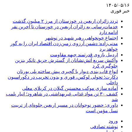
۱۴۰۵/۰۵/۱۶
خبر فوری
تردد زائران اربعین در خوزستان از مرز ۲ میلیون گذشت
خدمات‌رسانی به زائران اربعین در خوزستان تا آخرین نفر
ادامه دارد
اجتماع خونخواهی رهبر شهید در نوشهر
مدنی‌زاده: دشمن آرزوی زمین‌زدن اقتصاد ایران را به گور
خواهد برد
اردبیل بازوی قدرتمند جبهه مقاومت
واکنش سریع آتش‌نشانان از گسترش حریق تانکر بنزین
جلوگیری کرد
انواع قاب بندی دیوار با گچبری پیش ساخته پلی یورتان
دکارت؛ تحولی لوکس، فوری و بدون تخریب در دکوراسیون
داخلی
آماده سازی موکب محسنین گیلان در کربلای معلی
کشف ۳۰ تن مواد غذایی غیربهداشتی در شاهرود؛ انبار پلمب
شد
داوری: حضور نوجوانان در مسیر اربعین جلوه‌ای از تربیت
نسل مؤمن است
ورود
نوشته تصادفی