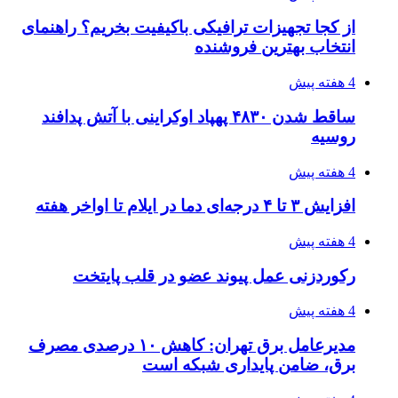
از کجا تجهیزات ترافیکی باکیفیت بخریم؟ راهنمای
انتخاب بهترین فروشنده
4 هفته پیش
ساقط شدن ۴۸۳۰ پهپاد اوکراینی با آتش پدافند
روسیه
4 هفته پیش
افزایش ۳ تا ۴ درجه‌ای دما در ایلام تا اواخر هفته
4 هفته پیش
رکوردزنی عمل پیوند عضو در قلب پایتخت
4 هفته پیش
مدیرعامل برق تهران: کاهش ۱۰ درصدی مصرف
برق، ضامن پایداری شبکه است