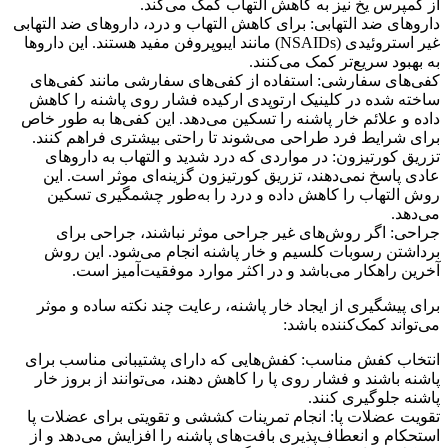
از کمپرس یخ نیز به کاهش التهاب کمک می‌کند.
داروهای ضد التهابی: برای کاهش التهاب و درد، داروهای ضد التهابی
غیر استروئیدی (NSAIDs) مانند ایبوپروفن مفید هستند. این داروها
به بهبود سریع‌تر کمک می‌کنند.
کفی‌های سفارشی: استفاده از کفی‌های سفارشی مانند کفی‌های
ساخته شده در کلینیک ارتوپدی ارکیده فشار روی پاشنه را کاهش
داده و علائم خار پاشنه را تسکین می‌دهد. این کفی‌ها به طور خاص
برای شرایط فرد طراحی می‌شوند تا راحتی بیشتری فراهم کنند.
تزریق کورتیزون: در مواردی که درد شدید و التهاب به داروهای
عادی پاسخ نمی‌دهند، تزریق کورتیزون گزینه‌ای موثر است. این
روش التهاب را کاهش داده و درد را به‌طور چشمگیری تسکین
می‌دهد.
جراحی: اگر روش‌های غیر جراحی موثر نباشند، جراحی برای
برداشتن رسوبات کلسیم و خار پاشنه انجام می‌شود. این روش
آخرین راهکار می‌باشد و در اکثر موارد موفقیت‌آمیز است.
برای پیشگیری از ایجاد خار پاشنه، رعایت چند نکته ساده و موثر
می‌تواند کمک‌کننده باشد:
انتخاب کفش مناسب: کفش‌هایی که دارای پشتیبانی مناسب برای
پاشنه باشند و فشار روی پا را کاهش دهند، می‌توانند از بروز خار
پاشنه جلوگیری کنند.
تقویت عضلات پا: انجام تمرینات کششی و تقویتی برای عضلات پا
استحکام و انعطاف‌پذیری بافت‌های پاشنه را افزایش می‌دهد و از