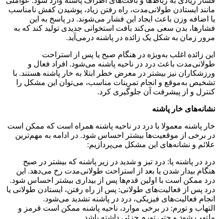
فشار زیادی به رباط‌ها و بافت‌های اطراف پاشنه وارد شود. عواملی
مانند ایستادن طولانی‌مدت، راه رفتن زیاد، پوشیدن کفش نامناسب
یا اضافه وزن باعث ایجاد این فشار می‌شوند. در پاسخ به این
فشارها، بدن سعی می‌کند بافت استخوانی جدیدی تولید کند که به
مرور زمان به شکل یک زائده در پاشنه درمی‌آید.
این زائده اغلب به‌ویژه در هنگام صبح یا پس از استراحت
طولانی‌مدت باعث درد در ناحیه پاشنه می‌شود. افراد فعال و
ورزشکاران نیز بیشتر در معرض خطر ابتلا به خار پاشنه هستند. با
تشخیص به‌موقع و انجام تمرینات مناسب، می‌توان این مشکل را
کنترل و از پیشرفت آن جلوگیری کرد.
نشانه‌های خار پاشنه
خار پاشنه معمولا با درد در ناحیه پاشنه همراه است که ممکن است
در برخی از موقعیت‌ها بیشتر احساس شود. در ادامه به مهم‌ترین
علائم و نشانه‌های این مشکل می‌پردازیم:
درد در پاشنه پا: درد تیز و شدید در زیر پاشنه که بیشتر در صبح
هنگام بیدار شدن یا بعد از استراحت طولانی‌مدت رخ می‌دهد. این
درد ممکن است با اولین قدم‌ها پس از بیداری بیشتر احساس شود.
درد پس از فعالیت‌های طولانی: پس از راه رفتن، ایستادن طولانی یا
انجام فعالیت‌های فیزیکی، درد در پاشنه تشدید می‌شود.
التهاب و تورم: در برخی موارد، ناحیه پاشنه ممکن است قرمز و
ملتهب شود و حتی تورم جزئی داشته باشد.