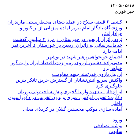
۱۴۰۵/۰۵/۱۸
خبر فوری
کشف ۶ قبضه سلاح در عملیات‌های محیط‌زیستی مازندران
ورزشگاه یادگار امام تبریز آماده میزبانی از تراکتور و
هوادارانش
تردد زائران اربعین در خوزستان از مرز ۲ میلیون گذشت
خدمات‌رسانی به زائران اربعین در خوزستان تا آخرین نفر
ادامه دارد
اجتماع خونخواهی رهبر شهید در نوشهر
مدنی‌زاده: دشمن آرزوی زمین‌زدن اقتصاد ایران را به گور
خواهد برد
اردبیل بازوی قدرتمند جبهه مقاومت
واکنش سریع آتش‌نشانان از گسترش حریق تانکر بنزین
جلوگیری کرد
انواع قاب بندی دیوار با گچبری پیش ساخته پلی یورتان
دکارت؛ تحولی لوکس، فوری و بدون تخریب در دکوراسیون
داخلی
آماده سازی موکب محسنین گیلان در کربلای معلی
ورود
نوشته تصادفی
سایدبار