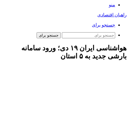
منو
راهیان اقتصادی
جستجو برای
جستجو برای
هواشناسی ایران ۱۹ دی؛ ورود سامانه
بارشی جدید به ۵ استان
صادق ضیائیان رئیس مرکز پیش‌بینی و مدیریت بحران مخاطرات
وضع هوای سازمان هواشناسی کشور در گفتگو با خبرنگار مهر
اظهار کرد: امروز (چهارشنبه، ۱۹ دی‌) سامانه بارشی در برخی نقاط
جنوب غرب و جنوب کشور فعال خواهد بود و در این روز در برخی
نقاط استان‌های گیلان، مازندران، قزوین، ارتفاعات استان‌های البرز
و تهران نیز بارش پراکنده پیش‌بینی می‌شود.