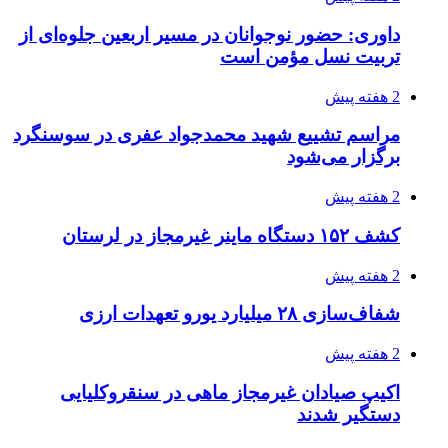
کشف حدود ۳۰۰ کیلوگرم موادمخدر و ۶ قبضه سلاح
در سیستان و بلوچستان
3 هفته پیش
زلزله ۵.۷ ریشتری بار دیگر حوالی کوزران
کرمانشاه را لرزاند
3 هفته پیش
انفجارهای شدید پایتخت اوکراین را به لرزه درآورد
3 هفته پیش
خرید ابزار آلات دستی و صنعتی زیر قیمت بازار؛
چطور ابزار اصل را با بهترین قیمت تهیه کنیم؟
3 هفته پیش
قربانیان زلزله‌های ونزوئلا از ۵۰۰۰ نفر فراتر رفت
3 هفته پیش