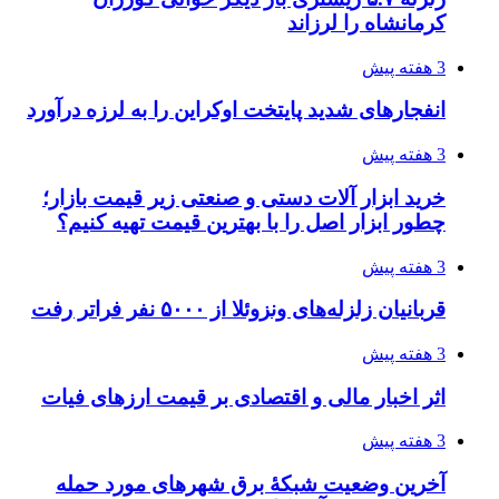
4 هفته پیش
تفکر «تساوی» باعث صعود نکردن تیم ملی شد/
فدراسیون نگاهش را عوض کند
4 هفته پیش
از کجا تجهیزات ترافیکی باکیفیت بخریم؟ راهنمای
انتخاب بهترین فروشنده
4 هفته پیش
ساقط شدن ۴۸۳۰ پهپاد اوکراینی با آتش پدافند
روسیه
4 هفته پیش
افزایش ۳ تا ۴ درجه‌ای دما در ایلام تا اواخر هفته
4 هفته پیش
رکوردزنی عمل پیوند عضو در قلب پایتخت