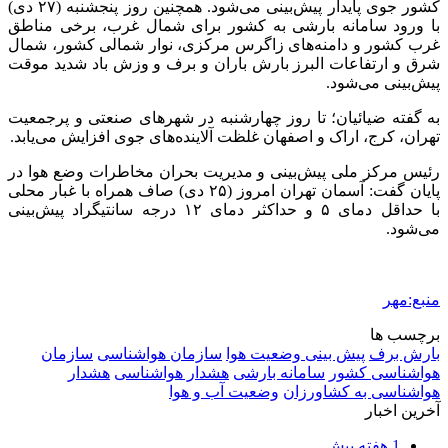
اعزام ۱۷۰ دستگاه ماشین‌آلات شهرداری تهران
برای مراسم اربعین
2 هفته پیش
صفحه اول روزنامه‌های کرمانشاه چهارشنبه سی و
یکم تیر ماه
2 هفته پیش
کشف حدود ۳۰۰ کیلوگرم موادمخدر و ۶ قبضه سلاح
در سیستان و بلوچستان
2 هفته پیش
زلزله ۵.۷ ریشتری بار دیگر حوالی کوزران
کرمانشاه را لرزاند
3 هفته پیش
انفجارهای شدید پایتخت اوکراین را به لرزه درآورد