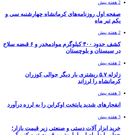
3 هفته پیش
هواپیماهای سوخت‌رسان آمریکا برای اسرائیل
دردسرساز شد
3 هفته پیش
چرا انتخاب تامین‌کننده تجهیزات جوشکاری، کیفیت
پروژه را تعیین می‌کند؟
3 هفته پیش
تفکر «تساوی» باعث صعود نکردن تیم ملی شد/
فدراسیون نگاهش را عوض کند
3 هفته پیش
از کجا تجهیزات ترافیکی باکیفیت بخریم؟ راهنمای
انتخاب بهترین فروشنده
3 هفته پیش
ساقط شدن ۴۸۳۰ پهپاد اوکراینی با آتش پدافند