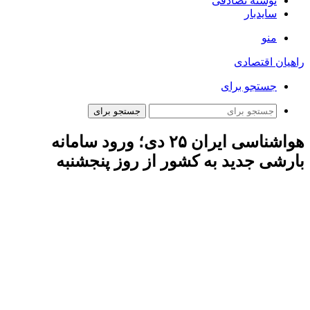
نوشته تصادفی
سایدبار
منو
راهیان اقتصادی
جستجو برای
جستجو برای
هواشناسی ایران ۲۵ دی؛ ورود سامانه
بارشی جدید به کشور از روز پنجشنبه
صادق ضیائیان رئیس مرکز پیش‌بینی و مدیریت بحران مخاطرات
وضع هوای سازمان هواشناسی کشور در گفتگو با خبرنگار مهر
اظهار کرد: امروز (سه شنبه، ۲۵ دی‌) در برخی نقاط خراسان
جنوبی، کرمان و هرمزگان ابرناکی، وزش باد و بارش پراکنده