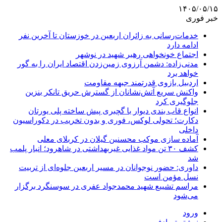
۱۴۰۵/۰۵/۱۵
خبر فوری
خدمات‌رسانی به زائران اربعین در خوزستان تا آخرین نفر
ادامه دارد
اجتماع خونخواهی رهبر شهید در نوشهر
مدنی‌زاده: دشمن آرزوی زمین‌زدن اقتصاد ایران را به گور
خواهد برد
اردبیل بازوی قدرتمند جبهه مقاومت
واکنش سریع آتش‌نشانان از گسترش حریق تانکر بنزین
جلوگیری کرد
انواع قاب بندی دیوار با گچبری پیش ساخته پلی یورتان
دکارت؛ تحولی لوکس، فوری و بدون تخریب در دکوراسیون
داخلی
آماده سازی موکب محسنین گیلان در کربلای معلی
کشف ۳۰ تن مواد غذایی غیربهداشتی در شاهرود؛ انبار پلمب
شد
داوری: حضور نوجوانان در مسیر اربعین جلوه‌ای از تربیت
نسل مؤمن است
مراسم تشییع شهید محمدجواد عفری در سوسنگرد برگزار
می‌شود
ورود