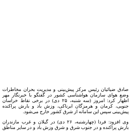
هواشناسی کشور
سامانه بارشی
هشدار هواشناسی
هشدار
هواشناسی به کشاورزان
وضعیت آب و هوا
آخرین اخبار
1 هفته پیش
کشف ۱۵۲ دستگاه ماینر غیرمجاز در لرستان
1 هفته پیش
شفاف‌سازی ۲۸ میلیارد یورو تعهدات ارزی
2 هفته پیش
اکیپ صیادان غیرمجاز ماهی در سنقروکلیایی
دستگیر شدند
2 هفته پیش
ماجرای پیشگویی صریح پیامبر(ع) درباره شهادت
عمار یاسر و عاقبت قاتلان او
2 هفته پیش